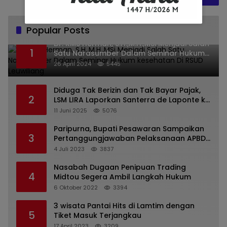
Popular Posts
Dr. KMS Herman, S.H.,M.H.,MSi Menjadi Salah
1
Satu Narasumber Dalam Seminar Hukum
kesehatan Di RSUD Leuwiliang
26 April 2024
5445
Diduga Tak Berizin dan Tak Bayar Pajak,
2
LSM LIRA Laporkan Santerra de Laponte ke
Kejaksaan Kota Batu
11 Juni 2025
5076
Paripurna, Bupati Pesawaran Sampaikan
3
Pertanggungjawaban Pelaksanaan APBD
2022
4 Juli 2023
3837
Nasabah Dugaan Penipuan Trading
4
Midtou Segera Ambil Langkah Hukum
6 Oktober 2022
3394
3 wisata Pantai Hits di Lamtim dengan
5
Tiket Masuk Terjangkau
17 April 2023
3209