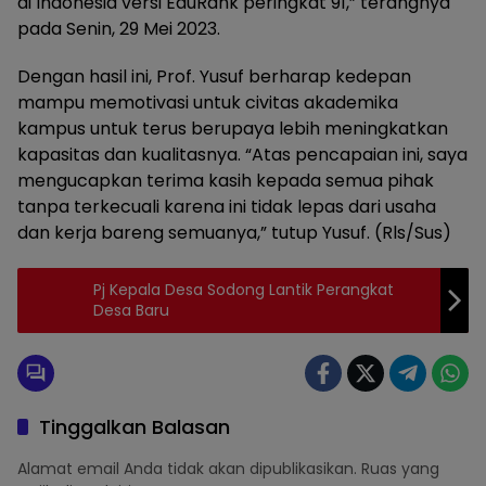
di Indonesia versi EduRank peringkat 91,” terangnya
pada Senin, 29 Mei 2023.
Dengan hasil ini, Prof. Yusuf berharap kedepan
mampu memotivasi untuk civitas akademika
kampus untuk terus berupaya lebih meningkatkan
kapasitas dan kualitasnya. “Atas pencapaian ini, saya
mengucapkan terima kasih kepada semua pihak
tanpa terkecuali karena ini tidak lepas dari usaha
dan kerja bareng semuanya,” tutup Yusuf. (Rls/Sus)
Pj Kepala Desa Sodong Lantik Perangkat
Desa Baru
Tinggalkan Balasan
Alamat email Anda tidak akan dipublikasikan.
Ruas yang