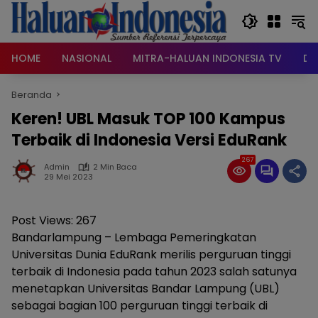
Langsung
ke
konten
HOME
NASIONAL
MITRA-HALUAN INDONESIA TV
DA
Beranda
Keren! UBL Masuk TOP 100 Kampus
Terbaik di Indonesia Versi EduRank
267
Admin
2 Min Baca
29 Mei 2023
Post Views:
267
Bandarlampung – Lembaga Pemeringkatan
Universitas Dunia EduRank merilis perguruan tinggi
terbaik di Indonesia pada tahun 2023 salah satunya
menetapkan Universitas Bandar Lampung (UBL)
sebagai bagian 100 perguruan tinggi terbaik di