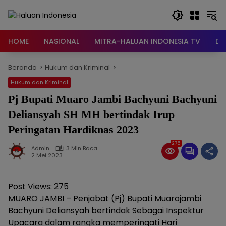
Langsung
ke
konten
HOME
NASIONAL
MITRA-HALUAN INDONESIA TV
DA
Beranda
Hukum dan Kriminal
Hukum dan Kriminal
Pj Bupati Muaro Jambi Bachyuni Bachyuni
Deliansyah SH MH bertindak Irup
Peringatan Hardiknas 2023
275
Admin
3 Min Baca
2 Mei 2023
Post Views:
275
MUARO JAMBI – Penjabat (Pj) Bupati Muarojambi
Bachyuni Deliansyah bertindak Sebagai Inspektur
Upacara dalam rangka memperingati Hari