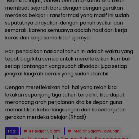
“Mari kita ingat, bahwa bersama-sama kita telah
membuat sejarah baru dengan dengan gerakan
merdeka belajar.Transformasi yang masif ini sudah
sepatutnya dirayakan dengan penuh syukur dan
semarak, karena semuanya adalah hasil dari kerja
keras dan kerja sama kita,” ujarnya.
Hari pendidikan nasional tahun ini adalah waktu yang
tepat bagi kita semua untuk merefleksikan kembali
setiap tantangan yang sudah dihadapi, juga setiap
jengkal langkah berani yang sudah diambil.
Dengan merefleksikan hal-hal yang telah kita
lakukan sepanjang tiga tahun terakhir, kita dapat
merancang arah perjalanan kita ke depan guna
memastikan keberlangsungan dan keberlanjutan
gerakan merdeka belajar.(Rhadi)
Tag:
11 Pelajar Sajam
Pelajar Sajam Tawuran
Polsek Sukarame
Tawuran Pelajar Bandarlampung