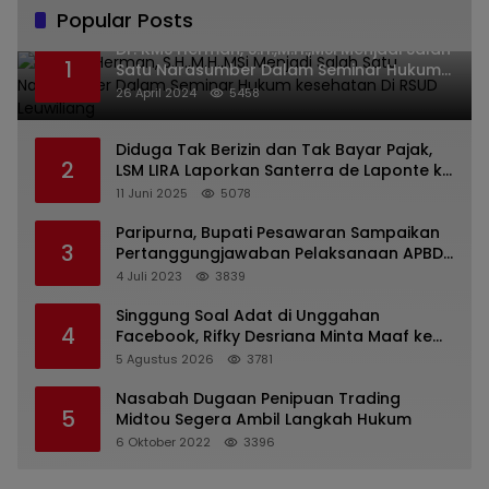
Popular Posts
Dr. KMS Herman, S.H.,M.H.,MSi Menjadi Salah
1
Satu Narasumber Dalam Seminar Hukum
kesehatan Di RSUD Leuwiliang
26 April 2024
5458
Diduga Tak Berizin dan Tak Bayar Pajak,
2
LSM LIRA Laporkan Santerra de Laponte ke
Kejaksaan Kota Batu
11 Juni 2025
5078
Paripurna, Bupati Pesawaran Sampaikan
3
Pertanggungjawaban Pelaksanaan APBD
2022
4 Juli 2023
3839
Singgung Soal Adat di Unggahan
4
Facebook, Rifky Desriana Minta Maaf ke
PDA dan Bupati Kubar
5 Agustus 2026
3781
Nasabah Dugaan Penipuan Trading
5
Midtou Segera Ambil Langkah Hukum
6 Oktober 2022
3396