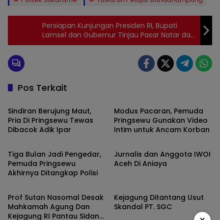
Persiapan Kunjungan Presiden RI, Bupati
Lamsel dan Gubernur Tinjau Pasar Natar dan
Jalan Itera
Pos Terkait
Daerah
Daerah
Sindiran Berujung Maut,
Modus Pacaran, Pemuda
Pria Di Pringsewu Tewas
Pringsewu Gunakan Video
Dibacok Adik Ipar
Intim untuk Ancam Korban
Daerah
Hukum dan Kriminal
Tiga Bulan Jadi Pengedar,
Jurnalis dan Anggota IWOI
Pemuda Pringsewu
Aceh Di Aniaya
Akhirnya Ditangkap Polisi
Hukum dan Kriminal
Hukum dan Kriminal
Prof Sutan Nasomal Desak
Kejagung Ditantang Usut
Mahkamah Agung Dan
Skandal PT. SGC
Kejagung RI Pantau Sidang