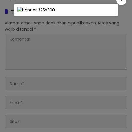
×
Poktan UBM vs PT Berau
Coal
Tinggalkan Balasan
Alamat email Anda tidak akan dipublikasikan.
Ruas yang
wajib ditandai
*