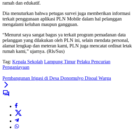
ramah dan edukatif.
Dia menuturkan bahwa petugas survei juga memberikan informasi
terkait penggunaan aplikasi PLN Mobile dalam hal pelanggan
mengalami keluhan maupun gangguan.
“Menurut saya sangat bagus ya terkait program pemadanan data
pelanggan yang dilakukan oleh PLN ini, selain mendata personal,
alamat lengkap dan meteran kami, PLN juga mencatat ordinat letak
rumah kami,” ujarnya. (Rls/Sus)
Tag:
Kepala Sekolah
Lampung Timur
Pelaku Pencurian
Penganiayaan
Pembangunan Irigasi di Desa Donomulyo Disoal Warga