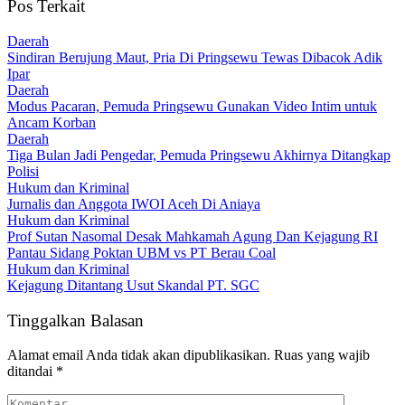
Pos Terkait
Daerah
Sindiran Berujung Maut, Pria Di Pringsewu Tewas Dibacok Adik
Ipar
Daerah
Modus Pacaran, Pemuda Pringsewu Gunakan Video Intim untuk
Ancam Korban
Daerah
Tiga Bulan Jadi Pengedar, Pemuda Pringsewu Akhirnya Ditangkap
Polisi
Hukum dan Kriminal
Jurnalis dan Anggota IWOI Aceh Di Aniaya
Hukum dan Kriminal
Prof Sutan Nasomal Desak Mahkamah Agung Dan Kejagung RI
Pantau Sidang Poktan UBM vs PT Berau Coal
Hukum dan Kriminal
Kejagung Ditantang Usut Skandal PT. SGC
Tinggalkan Balasan
Alamat email Anda tidak akan dipublikasikan.
Ruas yang wajib
ditandai
*