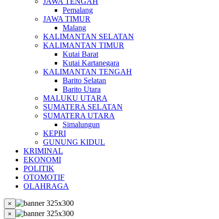
JAWA TENGAH
Pemalang
JAWA TIMUR
Malang
KALIMANTAN SELATAN
KALIMANTAN TIMUR
Kutai Barat
Kutai Kartanegara
KALIMANTAN TENGAH
Barito Selatan
Barito Utara
MALUKU UTARA
SUMATERA SELATAN
SUMATERA UTARA
Simalungun
KEPRI
GUNUNG KIDUL
KRIMINAL
EKONOMI
POLITIK
OTOMOTIF
OLAHRAGA
×
×