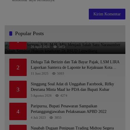
Popular Posts
Dr. KMS Herman, S.H.,M.H.,MSi Menjadi Salah
1
Satu Narasumber Dalam Seminar Hukum kesehatan
Di RSUD Leuwiliang
26 April 2024
5472
Diduga Tak Berizin dan Tak Bayar Pajak, LSM LIRA
2
Laporkan Santerra de Laponte ke Kejaksaan Kota
Batu
11 Juni 2025
5093
Singgung Soal Adat di Unggahan Facebook, Rifky
3
Desriana Minta Maaf ke PDA dan Bupati Kubar
5 Agustus 2026
4274
Paripurna, Bupati Pesawaran Sampaikan
4
Pertanggungjawaban Pelaksanaan APBD 2022
4 Juli 2023
3855
Nasabah Dugaan Penipuan Trading Midtou Segera