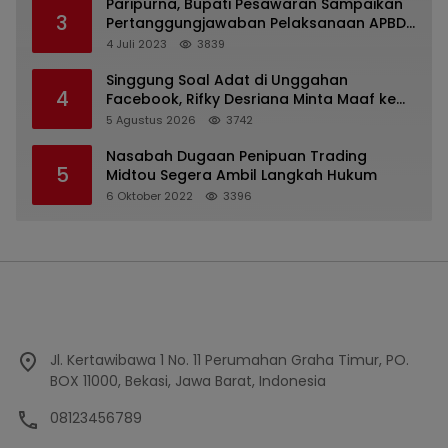
Paripurna, Bupati Pesawaran Sampaikan
3
Pertanggungjawaban Pelaksanaan APBD
2022
4 Juli 2023
3839
Singgung Soal Adat di Unggahan
4
Facebook, Rifky Desriana Minta Maaf ke
PDA dan Bupati Kubar
5 Agustus 2026
3742
Nasabah Dugaan Penipuan Trading
5
Midtou Segera Ambil Langkah Hukum
6 Oktober 2022
3396
Jl. Kertawibawa 1 No. 11 Perumahan Graha Timur, PO.
BOX 11000, Bekasi, Jawa Barat, Indonesia
08123456789