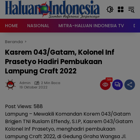
Langsung
ke
konten
HOME
NASIONAL
MITRA-HALUAN INDONESIA TV
DA
Beranda
Kasrem 043/Gatam, Kolonel Inf
Prasetyo Hadiri Pembukaan
Lampung Craft 2022
588
Admin
2 Min Baca
19 Oktober 2022
Post Views:
588
Lampung – Mewakili Komandan Korem 043/Gatam
Brigjen TNI Ruslam Effendy, S.I.P, Kasrem 043/Gatam
Kolonel Inf Prasetyo, menghadiri pembukaan
Lampung Craft 2022, di Gedung Graha Wangsa Jl.