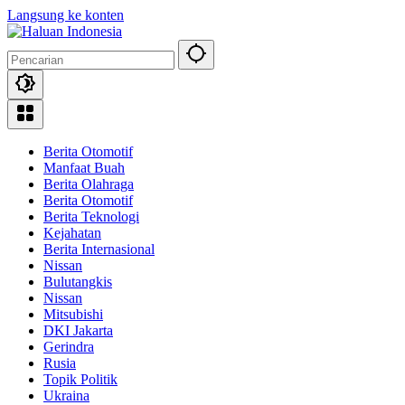
Langsung ke konten
Berita Otomotif
Manfaat Buah
Berita Olahraga
Berita Otomotif
Berita Teknologi
Kejahatan
Berita Internasional
Nissan
Bulutangkis
Nissan
Mitsubishi
DKI Jakarta
Gerindra
Rusia
Topik Politik
Ukraina