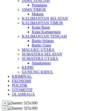
JAWA TENGAH
Pemalang
JAWA TIMUR
Malang
KALIMANTAN SELATAN
KALIMANTAN TIMUR
Kutai Barat
Kutai Kartanegara
KALIMANTAN TENGAH
Barito Selatan
Barito Utara
MALUKU UTARA
SUMATERA SELATAN
SUMATERA UTARA
Simalungun
KEPRI
GUNUNG KIDUL
KRIMINAL
EKONOMI
POLITIK
OTOMOTIF
OLAHRAGA
×
×