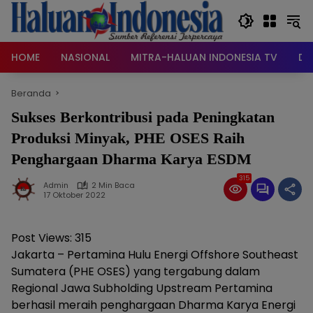
Langsung
ke
konten
HOME
NASIONAL
MITRA-HALUAN INDONESIA TV
DA
Beranda
Sukses Berkontribusi pada Peningkatan
Produksi Minyak, PHE OSES Raih
Penghargaan Dharma Karya ESDM
315
Admin
2 Min Baca
17 Oktober 2022
Post Views:
315
Jakarta – Pertamina Hulu Energi Offshore Southeast
Sumatera (PHE OSES) yang tergabung dalam
Regional Jawa Subholding Upstream Pertamina
berhasil meraih penghargaan Dharma Karya Energi