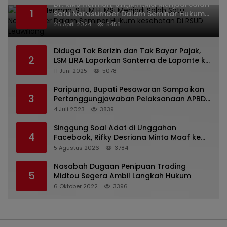
Dr. KMS Herman, S.H.,M.H.,MSi Menjadi Salah
1
Satu Narasumber Dalam Seminar Hukum
kesehatan Di RSUD Leuwiliang
26 April 2024
5458
Diduga Tak Berizin dan Tak Bayar Pajak,
2
LSM LIRA Laporkan Santerra de Laponte ke
Kejaksaan Kota Batu
11 Juni 2025
5078
Paripurna, Bupati Pesawaran Sampaikan
3
Pertanggungjawaban Pelaksanaan APBD
2022
4 Juli 2023
3839
Singgung Soal Adat di Unggahan
4
Facebook, Rifky Desriana Minta Maaf ke
PDA dan Bupati Kubar
5 Agustus 2026
3784
Nasabah Dugaan Penipuan Trading
5
Midtou Segera Ambil Langkah Hukum
6 Oktober 2022
3396