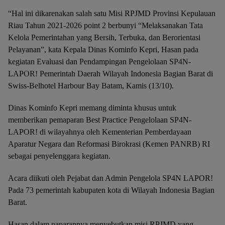
“Hal ini dikarenakan salah satu Misi RPJMD Provinsi Kepulauan
Riau Tahun 2021-2026 point 2 berbunyi “Melaksanakan Tata
Kelola Pemerintahan yang Bersih, Terbuka, dan Berorientasi
Pelayanan”, kata Kepala Dinas Kominfo Kepri, Hasan pada
kegiatan Evaluasi dan Pendampingan Pengelolaan SP4N-
LAPOR! Pemerintah Daerah Wilayah Indonesia Bagian Barat di
Swiss-Belhotel Harbour Bay Batam, Kamis (13/10).
Dinas Kominfo Kepri memang diminta khusus untuk
memberikan pemaparan Best Practice Pengelolaan SP4N-
LAPOR! di wilayahnya oleh Kementerian Pemberdayaan
Aparatur Negara dan Reformasi Birokrasi (Kemen PANRB) RI
sebagai penyelenggara kegiatan.
Acara diikuti oleh Pejabat dan Admin Pengelola SP4N LAPOR!
Pada 73 pemerintah kabupaten kota di Wilayah Indonesia Bagian
Barat.
Hasan dalam paparannya menyebutkan misi RPJMD yang