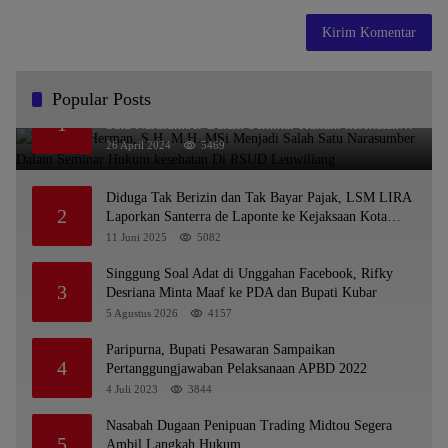
Popular Posts
Dr. KMS Herman, S.H.,M.H.,MSi Menjadi Salah
1
Satu Narasumber Dalam Seminar Hukum kesehatan
Di RSUD Leuwiliang
26 April 2024
5469
Diduga Tak Berizin dan Tak Bayar Pajak, LSM LIRA
2
Laporkan Santerra de Laponte ke Kejaksaan Kota
Batu
11 Juni 2025
5082
Singgung Soal Adat di Unggahan Facebook, Rifky
3
Desriana Minta Maaf ke PDA dan Bupati Kubar
5 Agustus 2026
4157
Paripurna, Bupati Pesawaran Sampaikan
4
Pertanggungjawaban Pelaksanaan APBD 2022
4 Juli 2023
3844
Nasabah Dugaan Penipuan Trading Midtou Segera
5
Ambil Langkah Hukum