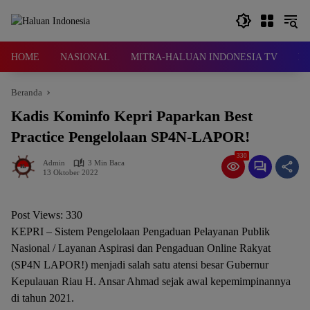
Langsung
ke
konten
HOME
NASIONAL
MITRA-HALUAN INDONESIA TV
D
Beranda
Kadis Kominfo Kepri Paparkan Best
Practice Pengelolaan SP4N-LAPOR!
330
Admin
3 Min Baca
13 Oktober 2022
Post Views:
330
KEPRI – Sistem Pengelolaan Pengaduan Pelayanan Publik
Nasional / Layanan Aspirasi dan Pengaduan Online Rakyat
(SP4N LAPOR!) menjadi salah satu atensi besar Gubernur
Kepulauan Riau H. Ansar Ahmad sejak awal kepemimpinannya
di tahun 2021.