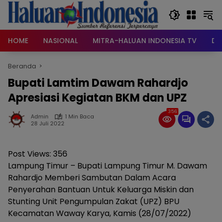
Langsung
ke
konten
HOME
NASIONAL
MITRA-HALUAN INDONESIA TV
DA
Beranda
Bupati Lamtim Dawam Rahardjo
Apresiasi Kegiatan BKM dan UPZ
356
Admin
1 Min Baca
28 Juli 2022
Post Views:
356
Lampung Timur – Bupati Lampung Timur M. Dawam
Rahardjo Memberi Sambutan Dalam Acara
Penyerahan Bantuan Untuk Keluarga Miskin dan
Stunting Unit Pengumpulan Zakat (UPZ) BPU
Kecamatan Waway Karya, Kamis (28/07/2022)