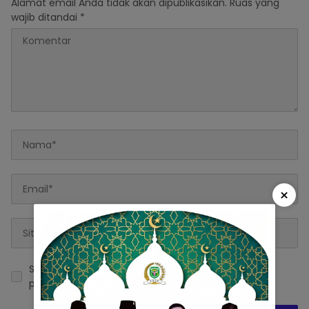
Alamat email Anda tidak akan dipublikasikan.
Ruas yang
wajib ditandai
*
×
Simpan nama, email, dan situs web saya pada
peramban ini untuk komentar saya berikutnya.