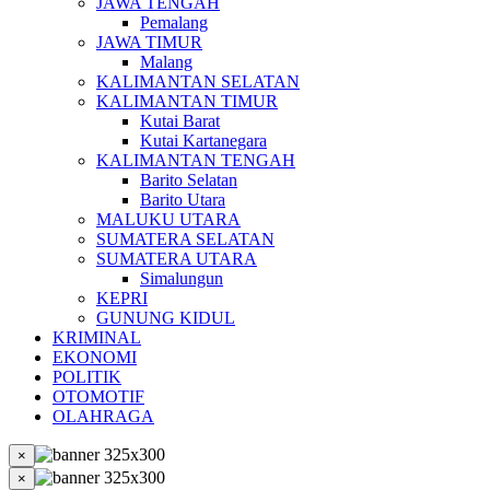
JAWA TENGAH
Pemalang
JAWA TIMUR
Malang
KALIMANTAN SELATAN
KALIMANTAN TIMUR
Kutai Barat
Kutai Kartanegara
KALIMANTAN TENGAH
Barito Selatan
Barito Utara
MALUKU UTARA
SUMATERA SELATAN
SUMATERA UTARA
Simalungun
KEPRI
GUNUNG KIDUL
KRIMINAL
EKONOMI
POLITIK
OTOMOTIF
OLAHRAGA
×
×