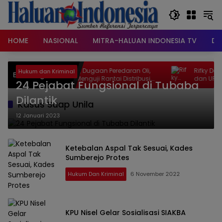
Langsung
ke
konten
HOME
NASIONAL
MITRA-HALUAN INDONESIA TV
DA
Di Balik Sidang Dugaan Peredaran Oli,
Rifky Desriana
Hukum dan Kriminal
Breaking News
Persidangan Menguji Rantai Distribusi,
dan UPTD PPA,
24 Pejabat Fungsional di Tubaba
Legalitas Produk, dan Hak Terdakwa atas
Layanan Medis
Dilantik
Kasus Suap Unila
12 Januari 2023
Ketebalan Aspal Tak Sesuai, Kades
Sumberejo Protes
Hukum Dan Kriminal
6 November 2022
KPU Nisel Gelar Sosialisasi SIAKBA