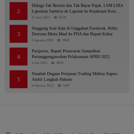
Diduga Tak Berizin dan Tak Bayar Pajak, LSM LIRA
2
Laporkan Santerra de Laponte ke Kejaksaan Kota
Batu
11 Juni 2025
5078
Singgung Soal Adat di Unggahan Facebook, Rifky
3
Desriana Minta Maaf ke PDA dan Bupati Kubar
5 Agustus 2026
3840
Paripurna, Bupati Pesawaran Sampaikan
4
Pertanggungjawaban Pelaksanaan APBD 2022
4 Juli 2023
3839
Nasabah Dugaan Penipuan Trading Midtou Segera
5
Ambil Langkah Hukum
6 Oktober 2022
3397