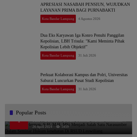
APRESIASI NASABAH PENSIUN, WUJUDKAN
LAYANAN PRIMA BAGI PURNABAKTI
Kota Bandar Lampung
4 Agustus 2026
Dua Eks Karyawan Iga Konro Penuhi Panggilan
Kepolisian, LBH Trisula: “Kami Meminta Pihak
Kepolisian Lebih Objektif”
Kota Bandar Lampung
31 Juli 2026
Perkuat Kolaborasi Kampus dan Polri, Universitas
Saburai Luncurkan Pusat Studi Kepolisian
Kota Bandar Lampung
31 Juli 2026
Popular Posts
Dr. KMS Herman, S.H.,M.H.,MSi Menjadi Salah
1
Satu Narasumber Dalam Seminar Hukum kesehatan
Di RSUD Leuwiliang
26 April 2024
5459