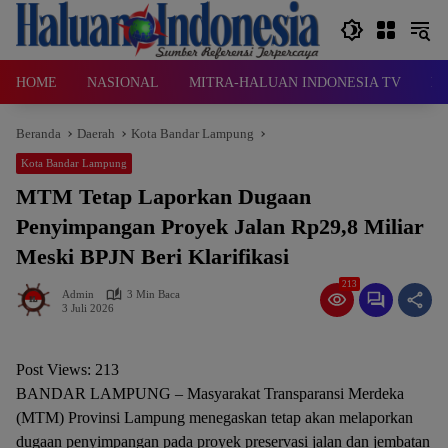
Langsung
ke
konten
HOME
NASIONAL
MITRA-HALUAN INDONESIA TV
D
Beranda
Daerah
Kota Bandar Lampung
Kota Bandar Lampung
MTM Tetap Laporkan Dugaan
Penyimpangan Proyek Jalan Rp29,8 Miliar
Meski BPJN Beri Klarifikasi
213
Admin
3 Min Baca
3 Juli 2026
Post Views:
213
BANDAR LAMPUNG – Masyarakat Transparansi Merdeka
(MTM) Provinsi Lampung menegaskan tetap akan melaporkan
dugaan penyimpangan pada proyek preservasi jalan dan jembatan