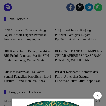
Pos Terkait
Kota Bandar Lampung
Kota Bandar Lampung
FOKAL Surati Gubernur hingga
Cabjari Pelabuhan Panjang
Kejati, Soroti Dugaan Peralihan
Pulihkan Kerugian Negara
Aset Pemprov Lampung ke
Rp339,5 Juta dalam Penyidikan
Kota Bandar Lampung
Kota Bandar Lampung
Korporasi
Dugaan Korupsi Dana BOS SDN 1
Telukbetung Selatan
BRI Kanca Teluk Betung Serahkan
REGION 5 BANDAR LAMPUNG
BRI Peduli Renovasi Masjid SPN
GELAR APRESIASI NASABAH
Polda Lampung, Wujud Nyata
PENSIUN, WUJUDKAN
Kota Bandar Lampung
Kota Bandar Lampung
Dukungan terhadap Sarana Ibadah
LAYANAN PRIMA BAGI
PURNABAKTI
Dua Eks Karyawan Iga Konro
Perkuat Kolaborasi Kampus dan
Penuhi Panggilan Kepolisian, LBH
Polri, Universitas Saburai
Trisula: “Kami Meminta Pihak
Luncurkan Pusat Studi Kepolisian
Kepolisian Lebih Objektif”
Tinggalkan Balasan
×
Alamat email Anda tidak akan dipublikasikan.
Ruas yang wajib ditandai