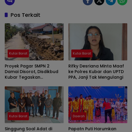
Pos Terkait
Kutai Barat
Kutai Barat
Proyek Pagar SMPN 2
Rifky Desriana Minta Maaf
Damai Disorot, Disdikbud
ke Polres Kubar dan UPTD
Kubar Tegaskan
PPA, Janji Tak Mengulangi
Pengawasan dan
Perbaikan Berjalan
Kutai Barat
Daerah
Singgung Soal Adat di
Papatn Puti Harumkan