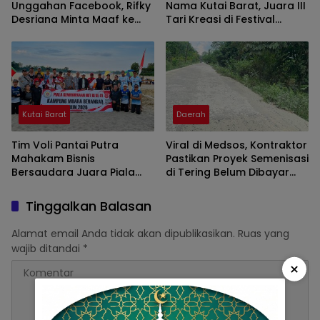
Unggahan Facebook, Rifky
Nama Kutai Barat, Juara III
Desriana Minta Maaf ke
Tari Kreasi di Festival
PDA dan Bupati Kubar
Wonderful Nusantara
Kutai Barat
Daerah
Tim Voli Pantai Putra
Viral di Medsos, Kontraktor
Mahakam Bisnis
Pastikan Proyek Semenisasi
Bersaudara Juara Piala
di Tering Belum Dibayar
HUT ke-81 RI di Muara
Dinas PUPR Kubar
Benangaq Kubar
Tinggalkan Balasan
Alamat email Anda tidak akan dipublikasikan.
Ruas yang
wajib ditandai
*
×