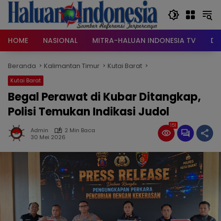
Langsung
ke
konten
HOME
NASIONAL
MITRA-HALUAN INDONESIA TV
DA
Beranda
Kalimantan Timur
Kutai Barat
Kutai Barat
Begal Perawat di Kubar Ditangkap,
Polisi Temukan Indikasi Judol
151
Admin
2 Min Baca
30 Mei 2026