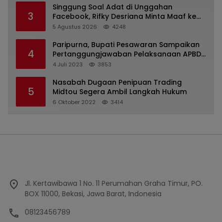
Singgung Soal Adat di Unggahan
3
Facebook, Rifky Desriana Minta Maaf ke
PDA dan Bupati Kubar
5 Agustus 2026
4248
Paripurna, Bupati Pesawaran Sampaikan
4
Pertanggungjawaban Pelaksanaan APBD
2022
4 Juli 2023
3853
Nasabah Dugaan Penipuan Trading
5
Midtou Segera Ambil Langkah Hukum
6 Oktober 2022
3414
Jl. Kertawibawa 1 No. 11 Perumahan Graha Timur, PO.
BOX 11000, Bekasi, Jawa Barat, Indonesia
08123456789