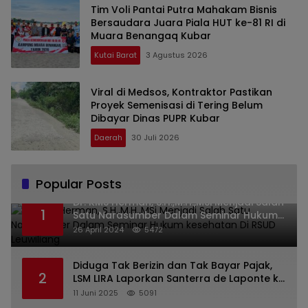
Tim Voli Pantai Putra Mahakam Bisnis
Bersaudara Juara Piala HUT ke-81 RI di
Muara Benangaq Kubar
Kutai Barat
3 Agustus 2026
Viral di Medsos, Kontraktor Pastikan
Proyek Semenisasi di Tering Belum
Dibayar Dinas PUPR Kubar
Daerah
30 Juli 2026
Popular Posts
Dr. KMS Herman, S.H.,M.H.,MSi Menjadi Salah
1
Satu Narasumber Dalam Seminar Hukum
kesehatan Di RSUD Leuwiliang
26 April 2024
5472
Diduga Tak Berizin dan Tak Bayar Pajak,
2
LSM LIRA Laporkan Santerra de Laponte ke
Kejaksaan Kota Batu
11 Juni 2025
5091