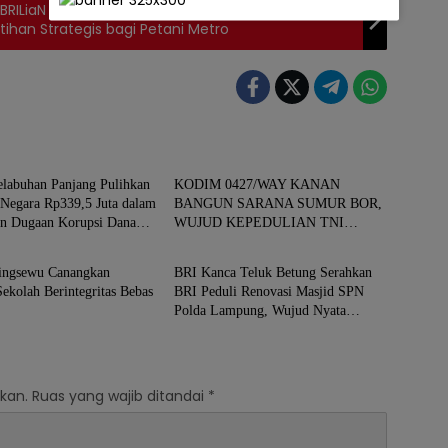
 BRILiaN BRI Region 5 Bandar Lampung Salurkan
tihan Strategis bagi Petani Metro
andar Lampung
Daerah
elabuhan Panjang Pulihkan
KODIM 0427/WAY KANAN
 Negara Rp339,5 Juta dalam
BANGUN SARANA SUMUR BOR,
an Dugaan Korupsi Dana
WUJUD KEPEDULIAN TNI
h
Kota Bandar Lampung
1 Telukbetung Selatan
TERHADAP AIR BERSIH
ringsewu Canangkan
BRI Kanca Teluk Betung Serahkan
ekolah Berintegritas Bebas
BRI Peduli Renovasi Masjid SPN
Polda Lampung, Wujud Nyata
Dukungan terhadap Sarana Ibadah
kan.
Ruas yang wajib ditandai
*