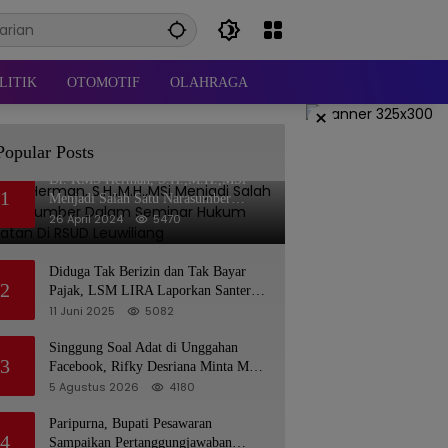
LITIK
OTOMOTIF
OLAHRAGA
×
Popular Posts
Dr. KMS Herman, S.H.,M.H.,MSi
1
Menjadi Salah Satu Narasumber
Dalam Seminar Hukum kesehatan Di
26 April 2024
5470
RSUD Leuwiliang
Diduga Tak Berizin dan Tak Bayar
2
Pajak, LSM LIRA Laporkan Santerra
de Laponte ke Kejaksaan Kota Batu
11 Juni 2025
5082
Singgung Soal Adat di Unggahan
3
Facebook, Rifky Desriana Minta Maaf
ke PDA dan Bupati Kubar
5 Agustus 2026
4180
Paripurna, Bupati Pesawaran
4
Sampaikan Pertanggungjawaban