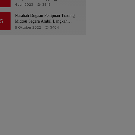
Pelaksanaan APBD 2022
4 Juli 2023
3845
Nasabah Dugaan Penipuan Trading
5
Midtou Segera Ambil Langkah
Hukum
6 Oktober 2022
3404