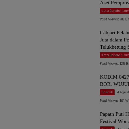
Aset Pemprov
Kota Bandar La
Post Views: 88 
Cabjari Pela
Juta dalam P
Telukbetung 
Kota Bandar La
Post Views: 12
KODIM 042
BOR, WUJU
Daerah
4 Agus
Post Views: 191
Papatn Puti H
Festival Wond