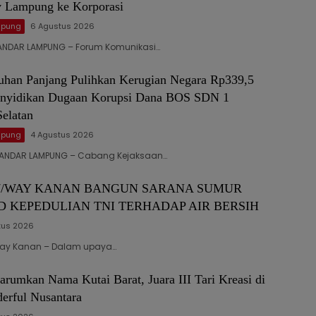
 Lampung ke Korporasi
mpung
6 Agustus 2026
BANDAR LAMPUNG – Forum Komunikasi…
buhan Panjang Pulihkan Kerugian Negara Rp339,5
enyidikan Dugaan Korupsi Dana BOS SDN 1
Selatan
mpung
4 Agustus 2026
5 BANDAR LAMPUNG – Cabang Kejaksaan…
7/WAY KANAN BANGUN SARANA SUMUR
D KEPEDULIAN TNI TERHADAP AIR BERSIH
tus 2026
 Way Kanan – Dalam upaya…
arumkan Nama Kutai Barat, Juara III Tari Kreasi di
erful Nusantara