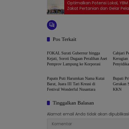
Optimalkan Potensi Lokal, YBM
Zakat Pertanian dan Gelar Pela
Pos Terkait
Kota Bandar Lampung
Kota B
FOKAL Surati Gubernur hingga
Cabjari P
Kejati, Soroti Dugaan Peralihan Aset
Kerugian
Pemprov Lampung ke Korporasi
Penyidik
Daerah
Daera
BOS SDN 
Papatn Puti Harumkan Nama Kutai
Bupati P
Barat, Juara III Tari Kreasi di
Gerakan S
Festival Wonderful Nusantara
KKN
Tinggalkan Balasan
Alamat email Anda tidak akan dipublikasi