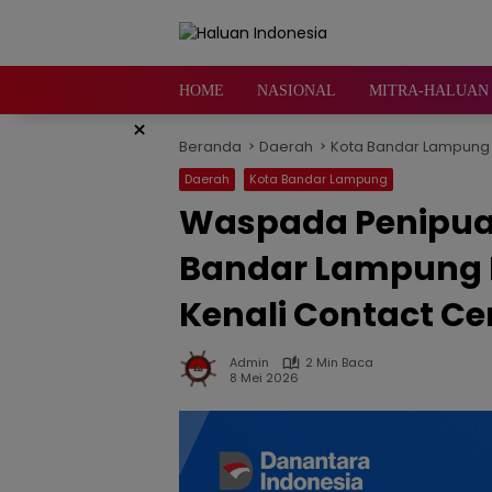
Langsung
ke
konten
HOME
NASIONAL
MITRA-HALUAN 
×
Beranda
Daerah
Kota Bandar Lampung
Daerah
Kota Bandar Lampung
Waspada Penipuan 
Bandar Lampung 
Kenali Contact Ce
Admin
2 Min Baca
8 Mei 2026