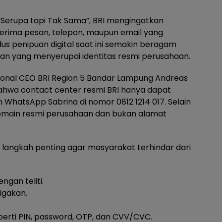
“Serupa tapi Tak Sama”, BRI mengingatkan
nerima pesan, telepon, maupun email yang
 penipuan digital saat ini semakin beragam
an yang menyerupai identitas resmi perusahaan.
gional CEO BRI Region 5 Bandar Lampung Andreas
wa contact center resmi BRI hanya dapat
 WhatsApp Sabrina di nomor 0812 1214 017. Selain
domain resmi perusahaan dan bukan alamat
langkah penting agar masyarakat terhindar dari
ngan teliti.
igakan.
perti PIN, password, OTP, dan CVV/CVC.