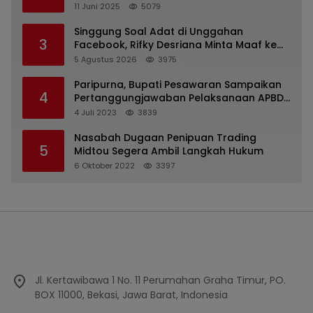
Kejaksaan Kota Batu
11 Juni 2025
5079
Singgung Soal Adat di Unggahan
3
Facebook, Rifky Desriana Minta Maaf ke
PDA dan Bupati Kubar
5 Agustus 2026
3975
Paripurna, Bupati Pesawaran Sampaikan
4
Pertanggungjawaban Pelaksanaan APBD
2022
4 Juli 2023
3839
Nasabah Dugaan Penipuan Trading
5
Midtou Segera Ambil Langkah Hukum
6 Oktober 2022
3397
Jl. Kertawibawa 1 No. 11 Perumahan Graha Timur, PO.
BOX 11000, Bekasi, Jawa Barat, Indonesia