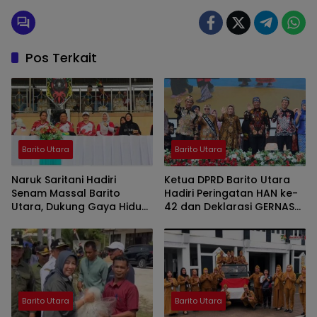
Pos Terkait
Barito Utara
Barito Utara
Naruk Saritani Hadiri
Ketua DPRD Barito Utara
Senam Massal Barito
Hadiri Peringatan HAN ke-
Utara, Dukung Gaya Hidup
42 dan Deklarasi GERNAS
Sehat dan Pererat
RANA
Kebersamaan
Barito Utara
Barito Utara