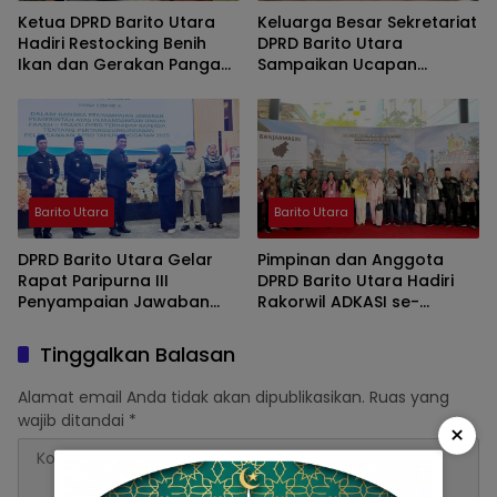
Ketua DPRD Barito Utara
Keluarga Besar Sekretariat
Hadiri Restocking Benih
DPRD Barito Utara
Ikan dan Gerakan Pangan
Sampaikan Ucapan
Murah di Dam Trinsing
Selamat Ulang Tahun ke-
55 kepada Bupati H.
Shalahuddin
Barito Utara
Barito Utara
DPRD Barito Utara Gelar
Pimpinan dan Anggota
Rapat Paripurna III
DPRD Barito Utara Hadiri
Penyampaian Jawaban
Rakorwil ADKASI se-
Pemerintah atas
Kalimantan, Perkuat Peran
Pemandangan Umum
DPRD Hadapi Revisi UU
Tinggalkan Balasan
Fraksi-Fraksi DPRD
Pemerintahan Daerah
Alamat email Anda tidak akan dipublikasikan.
Ruas yang
wajib ditandai
*
×