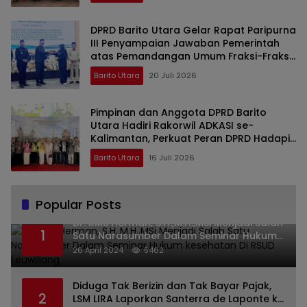
DPRD Barito Utara Gelar Rapat Paripurna
III Penyampaian Jawaban Pemerintah
atas Pemandangan Umum Fraksi-Fraksi
DPRD
Barito Utara
20 Juli 2026
Pimpinan dan Anggota DPRD Barito
Utara Hadiri Rakorwil ADKASI se-
Kalimantan, Perkuat Peran DPRD Hadapi
Revisi UU Pemerintahan Daerah
Barito Utara
16 Juli 2026
Popular Posts
Dr. KMS Herman, S.H.,M.H.,MSi Menjadi Salah
1
Satu Narasumber Dalam Seminar Hukum
kesehatan Di RSUD Leuwiliang
26 April 2024
5462
Diduga Tak Berizin dan Tak Bayar Pajak,
2
LSM LIRA Laporkan Santerra de Laponte ke