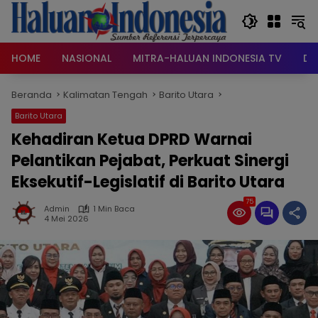
Langsung
ke
konten
HOME
NASIONAL
MITRA-HALUAN INDONESIA TV
DA
Beranda
Kalimatan Tengah
Barito Utara
Barito Utara
Kehadiran Ketua DPRD Warnai
Pelantikan Pejabat, Perkuat Sinergi
Eksekutif-Legislatif di Barito Utara
75
Admin
1 Min Baca
4 Mei 2026