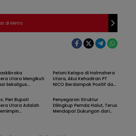
hat di Metro
 Utara
Maluku Utara
Paskibraka
Petani Kelapa di Halmahera
era Utara Mengikuti
Utara, Akui Kehadiran PT
asi Sekaligus
NICO Berdampak Positif dan
 Utara
Maluku Utara
a Penyambutan Yang
Bawah Keberuntungan Bagi
nakan Panitia
Ekonomi Masyarakat
s; Piet Bupati
Penyegaran Struktur
era Utara Adalah
Dilingkup Pemda Halut, Terus
Pemimpin
Mendapat Dukungan dari
galaman
Berbagai Pihak