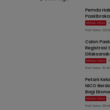
Pemda Halm
Paskibraka
Maluku Utara
2
Post Views: 223
Calon Pask
Registrasi
Dilaksanak
Maluku Utara
2
Post Views: 151
Petani Kel
NICO Berd
Bagi Ekon
Maluku Utara
1
Post Views: 319 