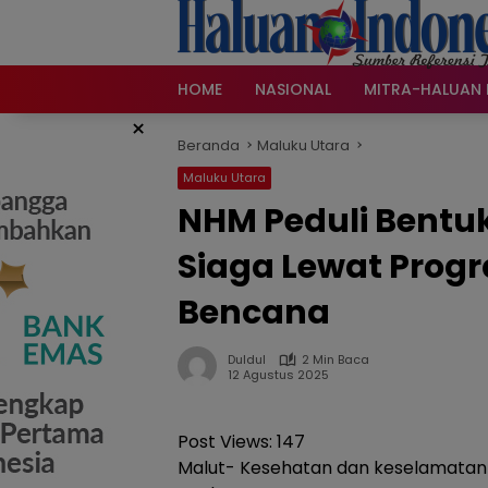
Langsung
ke
konten
HOME
NASIONAL
MITRA-HALUAN 
×
Beranda
Maluku Utara
Maluku Utara
NHM Peduli Bentu
Siaga Lewat Progr
Bencana
Duldul
2 Min Baca
12 Agustus 2025
Post Views:
147
Malut- Kesehatan dan keselamatan