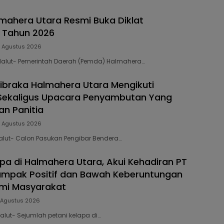
ahera Utara Resmi Buka Diklat
 Tahun 2026
 Agustus 2026
 Malut- Pemerintah Daerah (Pemda) Halmahera…
ibraka Halmahera Utara Mengikuti
 Sekaligus Upacara Penyambutan Yang
an Panitia
 Agustus 2026
 Malut- Calon Pasukan Pengibar Bendera…
apa di Halmahera Utara, Akui Kehadiran PT
ampak Positif dan Bawah Keberuntungan
omi Masyarakat
 Agustus 2026
Malut- Sejumlah petani kelapa di…