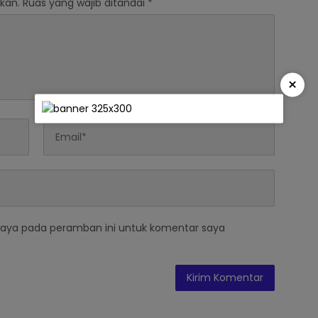
kan.
Ruas yang wajib ditandai
*
×
saya pada peramban ini untuk komentar saya