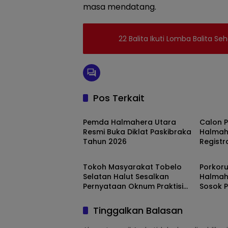
masa mendatang.
22 Balita Ikuti Lomba Balita Se
Pos Terkait
Maluku Utara
Maluku
Pemda Halmahera Utara
Calon 
Resmi Buka Diklat Paskibraka
Halmah
Tahun 2026
Registr
Maluku Utara
Maluku
Upacar
Dilaksa
Tokoh Masyarakat Tobelo
Porkoru
Selatan Halut Sesalkan
Halmah
Pernyataan Oknum Praktisi
Sosok 
Hukum Hendra Karianga Dan
Berpen
Sebut Jangan-Jangan
Tinggalkan Balasan
Pengkritik Sendiri “dungu”