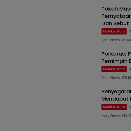
Tokoh Masy
Pernyataan
Dan Sebut 
Maluku Utara
3
Post Views: 161
Porkorus; 
Pemimpin 
Maluku Utara
3
Post Views: 176
Penyegaran
Mendapat D
Maluku Utara
3
Post Views: 149