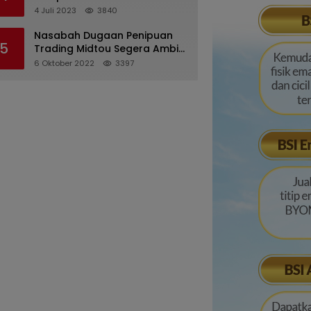
Pertanggungjawaban
4 Juli 2023
3840
Pelaksanaan APBD 2022
Nasabah Dugaan Penipuan
5
Trading Midtou Segera Ambil
Langkah Hukum
6 Oktober 2022
3397