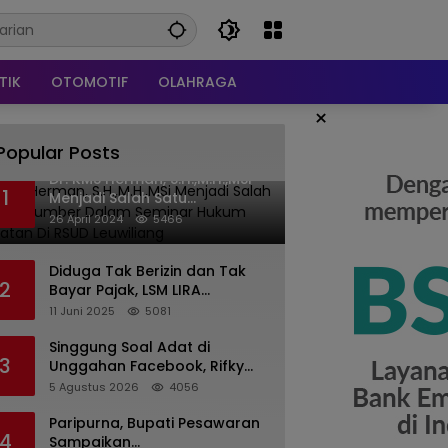
TIK
OTOMOTIF
OLAHRAGA
×
Popular Posts
Dr. KMS Herman, S.H.,M.H.,MSi
1
Menjadi Salah Satu
Narasumber Dalam Seminar
26 April 2024
5466
Hukum kesehatan Di RSUD
Leuwiliang
Diduga Tak Berizin dan Tak
2
Bayar Pajak, LSM LIRA
Laporkan Santerra de
11 Juni 2025
5081
Laponte ke Kejaksaan Kota
Batu
Singgung Soal Adat di
3
Unggahan Facebook, Rifky
Desriana Minta Maaf ke PDA
5 Agustus 2026
4056
dan Bupati Kubar
Paripurna, Bupati Pesawaran
4
Sampaikan