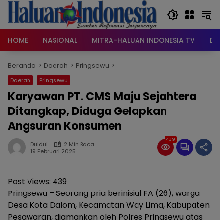
Langsung
ke
konten
HOME
NASIONAL
MITRA-HALUAN INDONESIA TV
DA
Beranda
Daerah
Pringsewu
Daerah
Pringsewu
Karyawan PT. CMS Maju Sejahtera
Ditangkap, Diduga Gelapkan
Angsuran Konsumen
439
Duldul
2 Min Baca
19 Februari 2025
Post Views:
439
Pringsewu – Seorang pria berinisial FA (26), warga
Desa Kota Dalom, Kecamatan Way Lima, Kabupaten
Pesawaran, diamankan oleh Polres Pringsewu atas