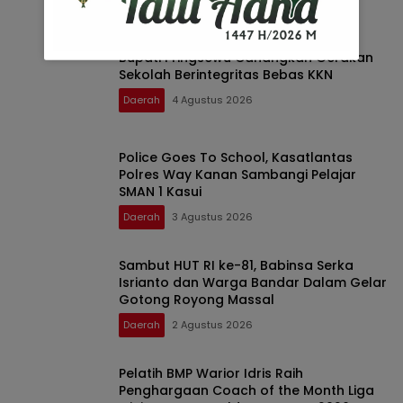
Daerah
4 Agustus 2026
Bupati Pringsewu Canangkan Gerakan
Sekolah Berintegritas Bebas KKN
Daerah
4 Agustus 2026
Police Goes To School, Kasatlantas
Polres Way Kanan Sambangi Pelajar
SMAN 1 Kasui
Daerah
3 Agustus 2026
Sambut HUT RI ke-81, Babinsa Serka
Isrianto dan Warga Bandar Dalam Gelar
Gotong Royong Massal
Daerah
2 Agustus 2026
Pelatih BMP Warior Idris Raih
Penghargaan Coach of the Month Liga