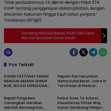
“Atas perbuatannya, FA dijerat dengan Pasal 374
KUHP tentang penggelapan dalam jabatan, dengan
ancaman hukuman hingga tujuh tahun penjara.”
Tandasnya (R17@l)
Gandeng PMI Kota Bekasi, RSUD CAM Gelar
Aksi Kemanusiaan Donor Darah
Pos Terkait
Daerah
Daerah
KODIM 0427/WAY KANAN
Papatn Puti Harumkan
BANGUN SARANA SUMUR
Nama Kutai Barat, Juara III
BOR, WUJUD KEPEDULIAN
Tari Kreasi di Festival
Daerah
Daerah
TNI TERHADAP AIR BERSIH
Wonderful Nusantara
Bupati Pringsewu
Police Goes To School,
Canangkan Gerakan
Kasatlantas Polres Way
Sekolah Berintegritas
Kanan Sambangi Pelajar
Daerah
Daerah