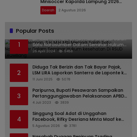
Minisoccer Kapolda Lampung 2026
Kategori U-12
Daerah
2 Agustus 2026
Popular Posts
Dr. KMS Herman, S.H.,M.H.,MSi Menjadi Salah
1
Satu Narasumber Dalam Seminar Hukum
kesehatan Di RSUD Leuwiliang
26 April 2024
5458
Diduga Tak Berizin dan Tak Bayar Pajak,
2
LSM LIRA Laporkan Santerra de Laponte ke
Kejaksaan Kota Batu
11 Juni 2025
5078
Paripurna, Bupati Pesawaran Sampaikan
3
Pertanggungjawaban Pelaksanaan APBD
2022
4 Juli 2023
3839
Singgung Soal Adat di Unggahan
4
Facebook, Rifky Desriana Minta Maaf ke
PDA dan Bupati Kubar
5 Agustus 2026
3781
Nasabah Dugaan Penipuan Trading