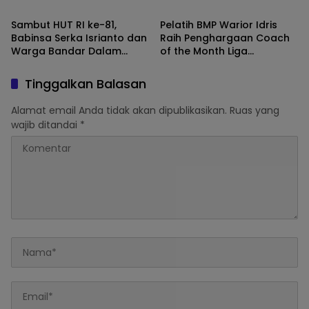
Bebas KKN
SMAN 1 Kasui
Sambut HUT RI ke-81,
Pelatih BMP Warior Idris
Babinsa Serka Isrianto dan
Raih Penghargaan Coach
Warga Bandar Dalam
of the Month Liga
Gelar Gotong Royong
Minisoccer Kapolda
Massal
Lampung 2026 Kategori U-
Tinggalkan Balasan
12
Alamat email Anda tidak akan dipublikasikan.
Ruas yang
wajib ditandai
*