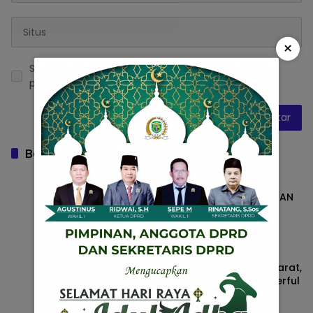
×
Simpan nama, email, dan situs web saya pada
peramban ini untuk komentar saya berikutnya.
Baca Juga
KODIM 0427/WAY KANAN BANGUN
SARANA SUMUR BOR, WUJUD KEPEDULIAN
TNI TERHADAP AIR BERSIH
Daerah
4 Agustus 2026
Papatn Puti Harumkan Nama Kutai Barat,
Juara III Tari Kreasi di Festival Wonderful
Nusantara