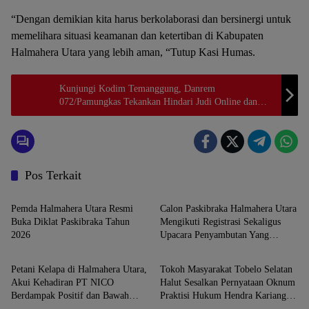
“Dengan demikian kita harus berkolaborasi dan bersinergi untuk
memelihara situasi keamanan dan ketertiban di Kabupaten
Halmahera Utara yang lebih aman, “Tutup Kasi Humas.
Kunjungi Kodim Temanggung, Danrem
072/Pamungkas Tekankan Hindari Judi Online dan
Pinjol
Pos Terkait
Maluku Utara
Maluku Utara
Pemda Halmahera Utara Resmi
Calon Paskibraka Halmahera Utara
Buka Diklat Paskibraka Tahun
Mengikuti Registrasi Sekaligus
2026
Upacara Penyambutan Yang
Maluku Utara
Maluku Utara
Dilaksanakan Panitia
Petani Kelapa di Halmahera Utara,
Tokoh Masyarakat Tobelo Selatan
Akui Kehadiran PT NICO
Halut Sesalkan Pernyataan Oknum
Berdampak Positif dan Bawah
Praktisi Hukum Hendra Karianga
Maluku Utara
Maluku Utara
Keberuntungan Bagi Ekonomi
Dan Sebut Jangan-Jangan