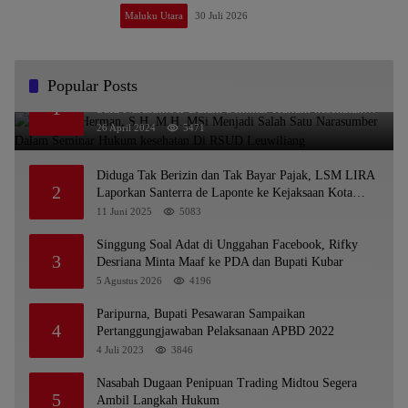
Maluku Utara
30 Juli 2026
Popular Posts
Dr. KMS Herman, S.H.,M.H.,MSi Menjadi Salah
1
Satu Narasumber Dalam Seminar Hukum kesehatan
Di RSUD Leuwiliang
26 April 2024
5471
Diduga Tak Berizin dan Tak Bayar Pajak, LSM LIRA
2
Laporkan Santerra de Laponte ke Kejaksaan Kota
Batu
11 Juni 2025
5083
Singgung Soal Adat di Unggahan Facebook, Rifky
3
Desriana Minta Maaf ke PDA dan Bupati Kubar
5 Agustus 2026
4196
Paripurna, Bupati Pesawaran Sampaikan
4
Pertanggungjawaban Pelaksanaan APBD 2022
4 Juli 2023
3846
Nasabah Dugaan Penipuan Trading Midtou Segera
5
Ambil Langkah Hukum