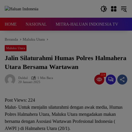
Langsung
ke
konten
HOME
NASIONAL
MITRA-HALUAN INDONESIA TV
D
Beranda
Maluku Utara
Maluku Utara
Jalin Silaturahmi Humas Polres Halmahera
Utara Bersama Wartawan
224
Duldul
1 Min Baca
20 Januari 2025
Post Views:
224
Malut- Untuk menjalin silaturahmi dengan awak media, Humas
Polres Halmahera Utara, Maluku Utara mengadakan makan
bersama dengan Asosiasi Wartawan Profesional Indonesia (
AWPI ) di Halmahera Utara (20/1).