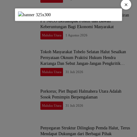
×
Petani Kelapa di Halmahera Utara, Akui Kehadiran
PT NICO Berdampak Positif dan Bawah
Keberuntungan Bagi Ekonomi Masyarakat
Maluku Utara
1 Agustus 2026
Tokoh Masyarakat Tobelo Selatan Halut Sesalkan
Pernyataan Oknum Praktisi Hukum Hendra
Karianga Dan Sebut Jangan-Jangan Pengkritik
Sendiri “dungu”
Maluku Utara
31 Juli 2026
Porkorus; Piet Bupati Halmahera Utara Adalah
Sosok Pemimpin Berpengalaman
Maluku Utara
31 Juli 2026
Penyegaran Struktur Dilingkup Pemda Halut, Terus
Mendapat Dukungan dari Berbagai Pihak