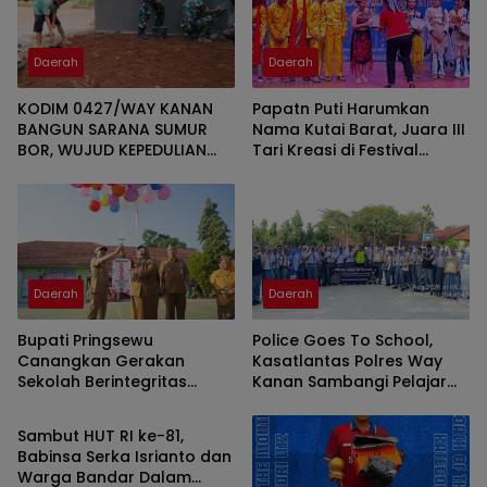
Daerah
Daerah
KODIM 0427/WAY KANAN
Papatn Puti Harumkan
BANGUN SARANA SUMUR
Nama Kutai Barat, Juara III
BOR, WUJUD KEPEDULIAN
Tari Kreasi di Festival
TNI TERHADAP AIR BERSIH
Wonderful Nusantara
Daerah
Daerah
Bupati Pringsewu
Police Goes To School,
Canangkan Gerakan
Kasatlantas Polres Way
Sekolah Berintegritas
Kanan Sambangi Pelajar
Daerah
Bebas KKN
SMAN 1 Kasui
Sambut HUT RI ke-81,
Babinsa Serka Isrianto dan
Warga Bandar Dalam