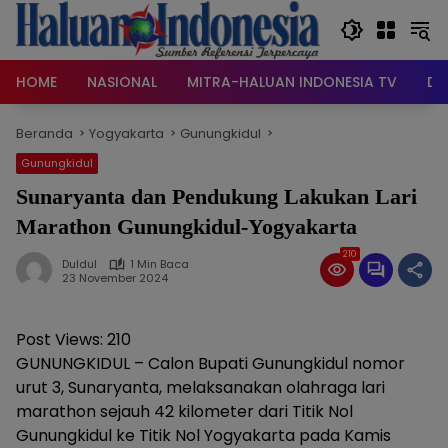
Langsung
ke
konten
HOME
NASIONAL
MITRA-HALUAN INDONESIA TV
DA
Beranda
Yogyakarta
Gunungkidul
Gunungkidul
Sunaryanta dan Pendukung Lakukan Lari
Marathon Gunungkidul-Yogyakarta
210
Duldul
1 Min Baca
23 November 2024
Post Views:
210
GUNUNGKIDUL – Calon Bupati Gunungkidul nomor
urut 3, Sunaryanta, melaksanakan olahraga lari
marathon sejauh 42 kilometer dari Titik Nol
Gunungkidul ke Titik Nol Yogyakarta pada Kamis