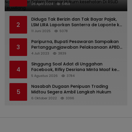
kesehatan Di RSUD Leuwiliang
26 April 2024
5458
Diduga Tak Berizin dan Tak Bayar Pajak,
2
LSM LIRA Laporkan Santerra de Laponte ke
Kejaksaan Kota Batu
11 Juni 2025
5078
Paripurna, Bupati Pesawaran Sampaikan
3
Pertanggungjawaban Pelaksanaan APBD
2022
4 Juli 2023
3839
Singgung Soal Adat di Unggahan
4
Facebook, Rifky Desriana Minta Maaf ke
PDA dan Bupati Kubar
5 Agustus 2026
3784
Nasabah Dugaan Penipuan Trading
5
Midtou Segera Ambil Langkah Hukum
6 Oktober 2022
3396