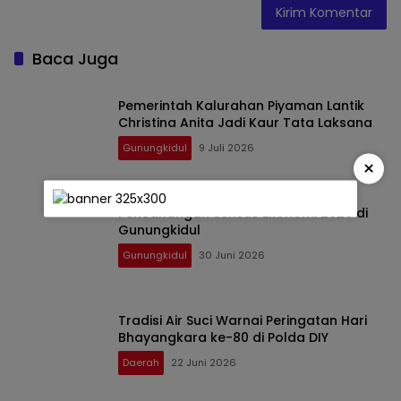
Baca Juga
Pemerintah Kalurahan Piyaman Lantik
Christina Anita Jadi Kaur Tata Laksana
Gunungkidul
9 Juli 2026
×
Pencanangan Sensus Ekonomi 2026 di
Gunungkidul
Gunungkidul
30 Juni 2026
Tradisi Air Suci Warnai Peringatan Hari
Bhayangkara ke-80 di Polda DIY
Daerah
22 Juni 2026