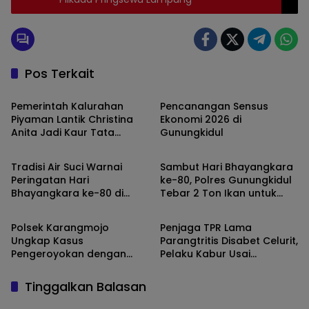
Pos Terkait
Gunungkidul
Gunungkidul
Pemerintah Kalurahan
Pencanangan Sensus
Piyaman Lantik Christina
Ekonomi 2026 di
Anita Jadi Kaur Tata
Gunungkidul
Daerah
Gunungkidul
Laksana
Tradisi Air Suci Warnai
Sambut Hari Bhayangkara
Peringatan Hari
ke-80, Polres Gunungkidul
Bhayangkara ke-80 di
Tebar 2 Ton Ikan untuk
Gunungkidul
Gunungkidul
Polda DIY
Ribuan Warga
Polsek Karangmojo
Penjaga TPR Lama
Ungkap Kasus
Parangtritis Disabet Celurit,
Pengeroyokan dengan
Pelaku Kabur Usai
Celurit, 5 Pelaku
Berteriak “Bajingan”
Diamankan
Tinggalkan Balasan