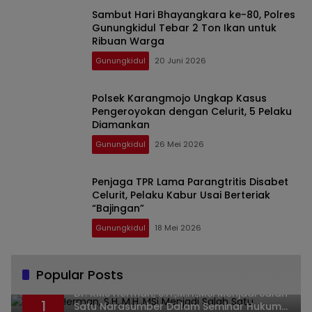
Sambut Hari Bhayangkara ke-80, Polres
Gunungkidul Tebar 2 Ton Ikan untuk
Ribuan Warga
Gunungkidul
20 Juni 2026
Polsek Karangmojo Ungkap Kasus
Pengeroyokan dengan Celurit, 5 Pelaku
Diamankan
Gunungkidul
26 Mei 2026
Penjaga TPR Lama Parangtritis Disabet
Celurit, Pelaku Kabur Usai Berteriak
“Bajingan”
Gunungkidul
18 Mei 2026
Popular Posts
Dr. KMS Herman, S.H.,M.H.,MSi Menjadi Salah
1
Satu Narasumber Dalam Seminar Hukum