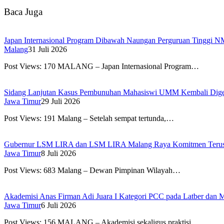
Baca Juga
Japan Internasional Program Dibawah Naungan Perguruan Tinggi N
Malang
31 Juli 2026
Post Views: 170 MALANG – Japan Internasional Program…
Sidang Lanjutan Kasus Pembunuhan Mahasiswi UMM Kembali Dige
Jawa Timur
29 Juli 2026
Post Views: 191 Malang – Setelah sempat tertunda,…
Gubernur LSM LIRA dan LSM LIRA Malang Raya Komitmen Terus 
Jawa Timur
8 Juli 2026
Post Views: 683 Malang – Dewan Pimpinan Wilayah…
Akademisi Anas Firman Adi Juara I Kategori PCC pada Latber da
Jawa Timur
6 Juli 2026
Post Views: 156 MALANG – Akademisi sekaligus praktisi…