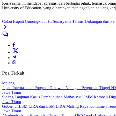
Kerja sama ini mendapat apresiasi dari berbagai pihak, termasuk o
University of Education, yang diharapkan meningkatkan peluang kerj
Calon Bupati Gunungkidul H. Sunaryanta Terima Dukungan dari Pe
Pos Terkait
Malang
Japan Internasional Program Dibawah Naungan Perguruan Tinggi N
Jawa Timur
Sidang Lanjutan Kasus Pembunuhan Mahasiswi UMM Kembali Dige
Jawa Timur
Gubernur LSM LIRA dan LSM LIRA Malang Raya Komitmen Terus 
Jawa Timur
Akademisi Anas Firman Adi Juara I Kategori PCC pada Latber da