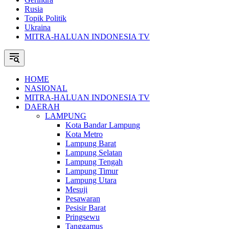
Rusia
Topik Politik
Ukraina
MITRA-HALUAN INDONESIA TV
HOME
NASIONAL
MITRA-HALUAN INDONESIA TV
DAERAH
LAMPUNG
Kota Bandar Lampung
Kota Metro
Lampung Barat
Lampung Selatan
Lampung Tengah
Lampung Timur
Lampung Utara
Mesuji
Pesawaran
Pesisir Barat
Pringsewu
Tanggamus