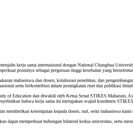
njalin kerja sama internasional dengan National Changhua University
erkuat posisinya sebagai perguruan tinggi kesehatan yang berorientasi
tukaran mahasiswa dan dosen, kolaborasi penelitian, dan pengembangan
onal serta berkontribusi dalam peningkatan riset dan publikasi ilmia
ity of Education dan diwakili oleh Ketua Senat STIKES Maharani, Asso
enyebutkan bahwa kerja sama ini merupakan wujud komitmen STIKES Ma
an memberikan kesempatan kepada dosen, staf, serta mahasiswa kami 
kan dapat memperkuat hubungan bilateral kedua universitas, serta 