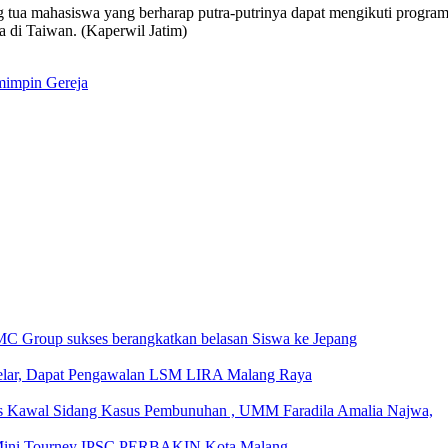
rang tua mahasiswa yang berharap putra-putrinya dapat mengikuti prog
a di Taiwan. (Kaperwil Jatim)
mimpin Gereja
MC Group sukses berangkatkan belasan Siswa ke Jepang
lar, Dapat Pengawalan LSM LIRA Malang Raya
Kawal Sidang Kasus Pembunuhan , UMM Faradila Amalia Najwa,
n Mini Tourney IPSC PERBAKIN Kota Malang