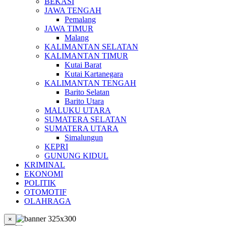
BEKASI
JAWA TENGAH
Pemalang
JAWA TIMUR
Malang
KALIMANTAN SELATAN
KALIMANTAN TIMUR
Kutai Barat
Kutai Kartanegara
KALIMANTAN TENGAH
Barito Selatan
Barito Utara
MALUKU UTARA
SUMATERA SELATAN
SUMATERA UTARA
Simalungun
KEPRI
GUNUNG KIDUL
KRIMINAL
EKONOMI
POLITIK
OTOMOTIF
OLAHRAGA
×