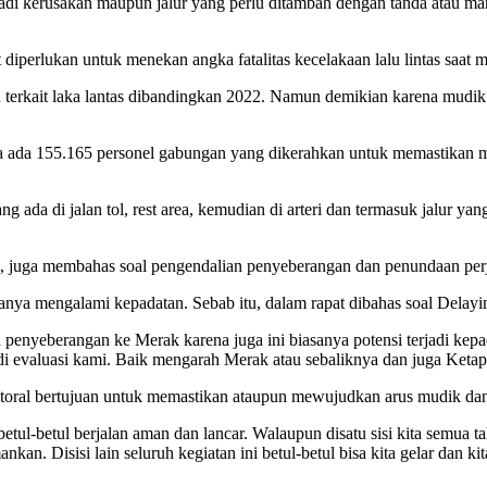
rjadi kerusakan maupun jalur yang perlu ditambah dengan tanda atau ma
ngat diperlukan untuk menekan angka fatalitas kecelakaan lalu lintas sa
an terkait laka lantas dibandingkan 2022. Namun demikian karena mudik
knya ada 155.165 personel gabungan yang dikerahkan untuk memastikan 
 ada di jalan tol, rest area, kemudian di arteri dan termasuk jalur yan
l ini, juga membahas soal pengendalian penyeberangan dan penundaan pe
sanya mengalami kepadatan. Sebab itu, dalam rapat dibahas soal Delay
 penyeberangan ke Merak karena juga ini biasanya potensi terjadi ke
 evaluasi kami. Baik mengarah Merak atau sebaliknya dan juga Ketapa
ktoral bertujuan untuk memastikan ataupun mewujudkan arus mudik dan 
etul-betul berjalan aman dan lancar. Walaupun disatu sisi kita semua t
an. Disisi lain seluruh kegiatan ini betul-betul bisa kita gelar dan ki