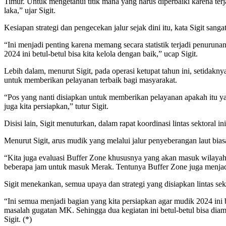
Timur. Untuk mengetahui titik mana yang harus diperbaiki karena te
laka,” ujar Sigit.
Kesiapan strategi dan pengecekan jalur sejak dini itu, kata Sigit sa
“Ini menjadi penting karena memang secara statistik terjadi penurun
2024 ini betul-betul bisa kita kelola dengan baik,” ucap Sigit.
Lebih dalam, menurut Sigit, pada operasi ketupat tahun ini, setida
untuk memberikan pelayanan terbaik bagi masyarakat.
“Pos yang nanti disiapkan untuk memberikan pelayanan apakah itu yang
juga kita persiapkan,” tutur Sigit.
Disisi lain, Sigit menuturkan, dalam rapat koordinasi lintas sektora
Menurut Sigit, arus mudik yang melalui jalur penyeberangan laut bia
“Kita juga evaluasi Buffer Zone khususnya yang akan masuk wilayah
beberapa jam untuk masuk Merak. Tentunya Buffer Zone juga menjadi
Sigit menekankan, semua upaya dan strategi yang disiapkan lintas se
“Ini semua menjadi bagian yang kita persiapkan agar mudik 2024 ini b
masalah gugatan MK. Sehingga dua kegiatan ini betul-betul bisa diamank
Sigit. (*)