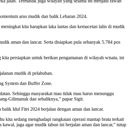
rka jalan. Termasuk juga wilayah yang selama ini menjadi rawan
at momentum arus mudik dan balik Lebaran 2024.
 meningkat kita harapkan laka lantas dan kemacetan lalin di mudik
mudik aman dan lancar. Serta disiapkan pula sebanyak 5.784 pos
g kita persiapkan untuk berikan pengamanan di wilayah wisata, ini
rjalanan mudik di pelabuhan.
ing System dan Buffer Zone.
padatan. Sehingga masyarakat mau tidak mau harus menunggu
ng-Gilimanuk dan sebaliknya,” papar Sigit.
balik Idul Fitri 2024 berjalan dengan aman dan lancar.
ahu kita sedang menghadapi rangkaian operasi mantap brata terkait
ta kawal, jaga agar mudik tahun ini berjalan aman dan lancar,” tutup