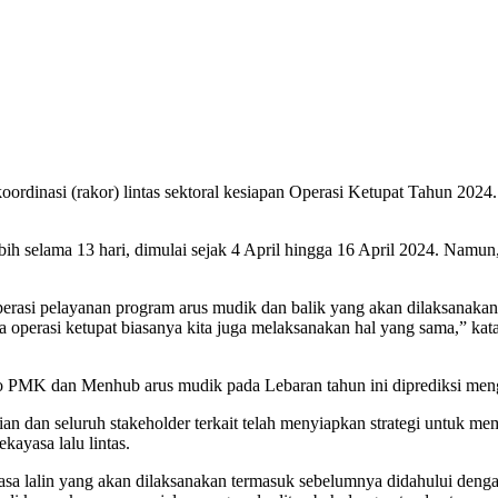
koordinasi (rakor) lintas sektoral kesiapan Operasi Ketupat Tahun 202
ebih selama 13 hari, dimulai sejak 4 April hingga 16 April 2024. Namun,
rasi pelayanan program arus mudik dan balik yang akan dilaksanakan k
erasi ketupat biasanya kita juga melaksanakan hal yang sama,” kata Sig
 PMK dan Menhub arus mudik pada Lebaran tahun ini diprediksi meng
n dan seluruh stakeholder terkait telah menyiapkan strategi untuk mema
kayasa lalu lintas.
kayasa lalin yang akan dilaksanakan termasuk sebelumnya didahului deng