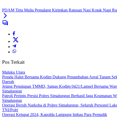
PDAM Tirta Mulia Pemalang Kirimkan Ratusan Nasi Kotak Napi Rut
Pos Terkait
Maluku Utara
Pemda Halut Bersama Kodim Dukung Penambahan Areal Tanam Seka
Daerah
Jelang Penutupan TMMD, Satgas Kodim 0421/Lamsel Bersama Warg
Simalungun
Patroli Perintis Presisi Polres Simalungun Berhasil Jaga Keamanan 
Simalungun
Operasi Bersih Narkoba di Polres Simalungun, Seluruh Personel La
TNI/Polri
Operasi Ketupat 2024, Kapolda Lampung Imbau Para Pemudik