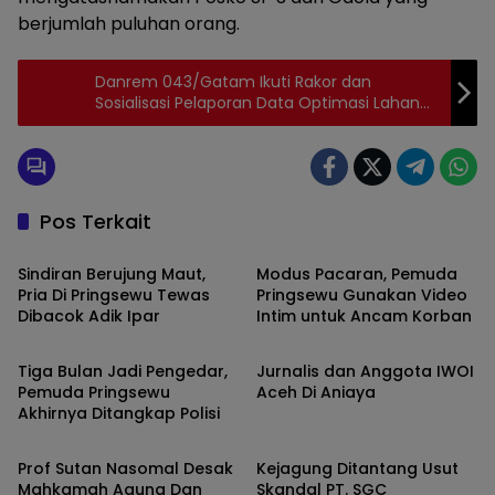
berjumlah puluhan orang.
Danrem 043/Gatam Ikuti Rakor dan
Sosialisasi Pelaporan Data Optimasi Lahan
Rawa, Pompanisasi dan PAT Lampung
Pos Terkait
Daerah
Daerah
Sindiran Berujung Maut,
Modus Pacaran, Pemuda
Pria Di Pringsewu Tewas
Pringsewu Gunakan Video
Dibacok Adik Ipar
Intim untuk Ancam Korban
Daerah
Hukum dan Kriminal
Tiga Bulan Jadi Pengedar,
Jurnalis dan Anggota IWOI
Pemuda Pringsewu
Aceh Di Aniaya
Akhirnya Ditangkap Polisi
Hukum dan Kriminal
Hukum dan Kriminal
Prof Sutan Nasomal Desak
Kejagung Ditantang Usut
Mahkamah Agung Dan
Skandal PT. SGC