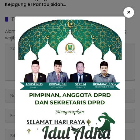
Kejagung RI Pantau Sidang
Poktan UBM vs PT Berau
×
Coal
Tinggalkan Balasan
Alamat email Anda tidak akan dipublikasikan.
Ruas yang
wajib ditandai
*