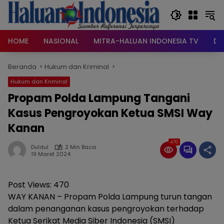
Langsung
ke
konten
HOME
NASIONAL
MITRA-HALUAN INDONESIA TV
DA
Beranda
Hukum dan Kriminal
Hukum dan Kriminal
Propam Polda Lampung Tangani
Kasus Pengroyokan Ketua SMSI Way
Kanan
470
Duldul
2 Min Baca
19 Maret 2024
Post Views:
470
WAY KANAN – Propam Polda Lampung turun tangan
dalam penanganan kasus pengroyokan terhadap
Ketua Serikat Media Siber Indonesia (SMSI)