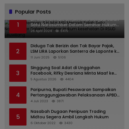
Popular Posts
Dr. KMS Herman, S.H.,M.H.,MSi Menjadi Salah
1
Satu Narasumber Dalam Seminar Hukum
kesehatan Di RSUD Leuwiliang
26 April 2024
5475
Diduga Tak Berizin dan Tak Bayar Pajak,
2
LSM LIRA Laporkan Santerra de Laponte ke
Kejaksaan Kota Batu
11 Juni 2025
5106
Singgung Soal Adat di Unggahan
3
Facebook, Rifky Desriana Minta Maaf ke
PDA dan Bupati Kubar
5 Agustus 2026
4404
Paripurna, Bupati Pesawaran Sampaikan
4
Pertanggungjawaban Pelaksanaan APBD
2022
4 Juli 2023
3871
Nasabah Dugaan Penipuan Trading
5
Midtou Segera Ambil Langkah Hukum
6 Oktober 2022
3430