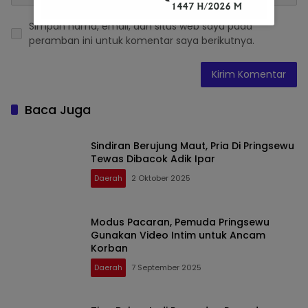
Simpan nama, email, dan situs web saya pada
peramban ini untuk komentar saya berikutnya.
Baca Juga
Sindiran Berujung Maut, Pria Di Pringsewu
Tewas Dibacok Adik Ipar
Daerah
2 Oktober 2025
Modus Pacaran, Pemuda Pringsewu
Gunakan Video Intim untuk Ancam
Korban
Daerah
7 September 2025