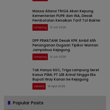
Massa Aliansi TRIGA Akan Kepung
Kementerian PUPR dan INA, Desak
Pembatalan Kenaikan Tarif Tol Bakter
Lampung
13 Juli 2026
DPP PEMATANK Desak KPK Ambil Alih
Penanganan Dugaan Tipikor Mantan
Jampidsus Kejagung
Lampung
13 Juli 2026
Tak Hanya SGC, Triga Lampung Seret
Kasus PSMI, PT LEB Arinal hingga Eks
Bupati Way Kanan ke Kejagung
Jakarta
16 April 2026
Popular Posts
Dr. KMS Herman, S.H.,M.H.,MSi Menjadi Salah