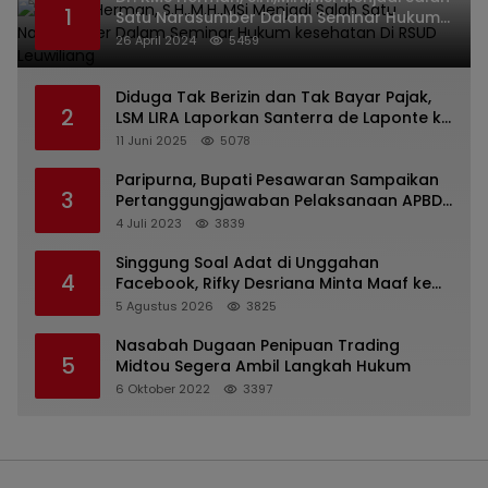
1
Satu Narasumber Dalam Seminar Hukum
kesehatan Di RSUD Leuwiliang
26 April 2024
5459
Diduga Tak Berizin dan Tak Bayar Pajak,
2
LSM LIRA Laporkan Santerra de Laponte ke
Kejaksaan Kota Batu
11 Juni 2025
5078
Paripurna, Bupati Pesawaran Sampaikan
3
Pertanggungjawaban Pelaksanaan APBD
2022
4 Juli 2023
3839
Singgung Soal Adat di Unggahan
4
Facebook, Rifky Desriana Minta Maaf ke
PDA dan Bupati Kubar
5 Agustus 2026
3825
Nasabah Dugaan Penipuan Trading
5
Midtou Segera Ambil Langkah Hukum
6 Oktober 2022
3397