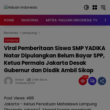
Langsung
ke
konten
HOME
NASIONAL
MITRA-HALUAN INDONESIA TV
DA
Beranda
Lampung
Lampung
Viral Pemberitaan Siswa SMP YADIKA
Natar Dipulangkan Belum Bayar SPP,
Ketua Permala Jakarta Desak
Gubernur dan Disdik Ambil Sikap
466
Duldul
2 Min Baca
12 Maret 2024
Post Views:
466
Jakarta – Ketua Persatuan Mahasiswa Lampung
(Permala Jakarta), Ahmad Sopian mendesak