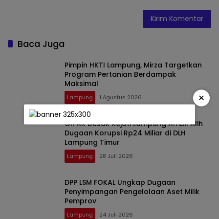
Baca Juga
Pimpin HKTI Lampung, Mirza Targetkan
Program Pertanian Berdampak
Maksimal
×
Lampung
1 Agustus 2026
GIPAK Desak Kejati Lampung Ambil Alih
Dugaan Korupsi Rp24 Miliar di DLH
Lampung Timur
Lampung
28 Juli 2026
DPP LSM FOKAL Ungkap Dugaan
Penyimpangan Pengelolaan Aset Milik
Pemprov
Lampung
24 Juli 2026