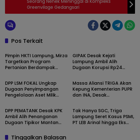
Seorang Nenek Meninggal di Kompleks
Greenvilage Gedangsari
Pos Terkait
Lampung
Lampung
Pimpin HKTI Lampung, Mirza
GIPAK Desak Kejati
Targetkan Program
Lampung Ambil Alih
Pertanian Berdampak
Dugaan Korupsi Rp24
Lampung
Lampung
Maksimal
Miliar di DLH Lampung
Timur
DPP LSM FOKAL Ungkap
Massa Aliansi TRIGA Akan
Dugaan Penyimpangan
Kepung Kementerian PUPR
Pengelolaan Aset Milik
dan INA, Desak
Lampung
Jakarta
Pemprov
Pembatalan Kenaikan Tarif
Tol Bakter
DPP PEMATANK Desak KPK
Tak Hanya SGC, Triga
Ambil Alih Penanganan
Lampung Seret Kasus PSMI,
Dugaan Tipikor Mantan
PT LEB Arinal hingga Eks
Jampidsus Kejagung
Bupati Way Kanan ke
Kejagung
Tinggalkan Balasan