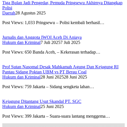
Tiga Bulan Jadi Pengedar, Pemuda Pringsewu Akhirnya Ditangkap
Polisi
Daerah
28 Agustus 2025
Post Views: 1,033 Pringsewu – Polisi kembali berhasil…
Jurnalis dan Anggota IWOI Aceh Di Aniaya
Hukum dan Kriminal
7 Juli 2025
7 Juli 2025
Post Views: 650 Banda Aceh, – Kekerasan terhadap…
Prof Sutan Nasomal Desak Mahkamah Agung Dan Kejagung RI
Pantau Sidang Poktan UBM vs PT Berau Coal
Hukum dan Kriminal
28 Juni 2025
28 Juni 2025
Post Views: 759 Jakarta – Sidang sengketa lahan…
Kejagung Ditantang Usut Skandal PT. SGC
Hukum dan Kriminal
25 Juni 2025
Post Views: 399 Jakarta – Suara-suara lantang menggema…