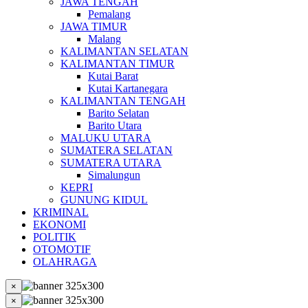
JAWA TENGAH
Pemalang
JAWA TIMUR
Malang
KALIMANTAN SELATAN
KALIMANTAN TIMUR
Kutai Barat
Kutai Kartanegara
KALIMANTAN TENGAH
Barito Selatan
Barito Utara
MALUKU UTARA
SUMATERA SELATAN
SUMATERA UTARA
Simalungun
KEPRI
GUNUNG KIDUL
KRIMINAL
EKONOMI
POLITIK
OTOMOTIF
OLAHRAGA
×
×