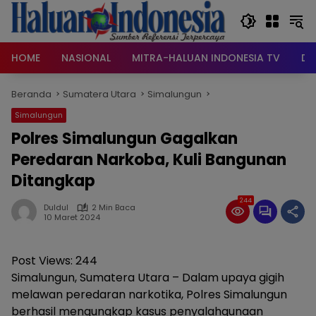
Langsung
ke
konten
HOME
NASIONAL
MITRA-HALUAN INDONESIA TV
DA
Beranda
Sumatera Utara
Simalungun
Simalungun
Polres Simalungun Gagalkan
Peredaran Narkoba, Kuli Bangunan
Ditangkap
244
Duldul
2 Min Baca
10 Maret 2024
Post Views:
244
Simalungun, Sumatera Utara – Dalam upaya gigih
melawan peredaran narkotika, Polres Simalungun
berhasil mengungkap kasus penyalahgunaan