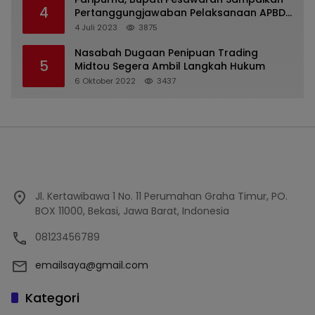
4
Pertanggungjawaban Pelaksanaan APBD
2022
4 Juli 2023
3875
Nasabah Dugaan Penipuan Trading
5
Midtou Segera Ambil Langkah Hukum
6 Oktober 2022
3437
Jl. Kertawibawa 1 No. 11 Perumahan Graha Timur, PO.
BOX 11000, Bekasi, Jawa Barat, Indonesia
08123456789
emailsaya@gmail.com
Kategori