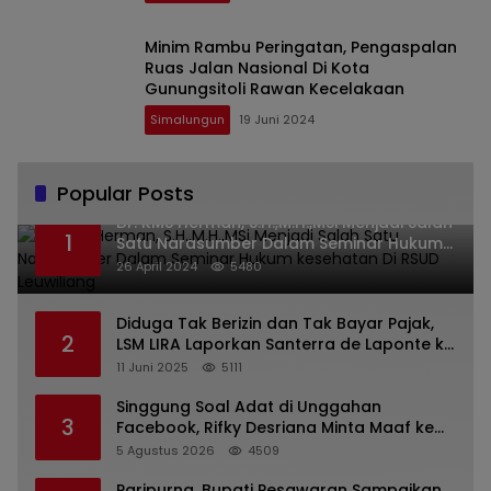
Minim Rambu Peringatan, Pengaspalan
Ruas Jalan Nasional Di Kota
Gunungsitoli Rawan Kecelakaan
Simalungun
19 Juni 2024
Popular Posts
Dr. KMS Herman, S.H.,M.H.,MSi Menjadi Salah
1
Satu Narasumber Dalam Seminar Hukum
kesehatan Di RSUD Leuwiliang
26 April 2024
5480
Diduga Tak Berizin dan Tak Bayar Pajak,
2
LSM LIRA Laporkan Santerra de Laponte ke
Kejaksaan Kota Batu
11 Juni 2025
5111
Singgung Soal Adat di Unggahan
3
Facebook, Rifky Desriana Minta Maaf ke
PDA dan Bupati Kubar
5 Agustus 2026
4509
Paripurna, Bupati Pesawaran Sampaikan