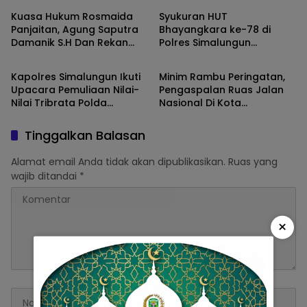
Kuasa Hukum Rosmaida
Syukuran HUT
Panjaitan, Agung Saputra
Bhayangkara ke-78 di
Damanik S.H Dan Rekan
Polres Simalungun
Simalungun
Simalungun
Menangkan Praperadilan
Berlangsung Meriah
dengan Keakraban Unsur
Kapolres Simalungun Ikuti
Minim Rambu Peringatan,
Forkopimda
Upacara Pemuliaan Nilai-
Pengaspalan Ruas Jalan
Nilai Tribrata Polda
Nasional Di Kota
Sumatera Utara Secara
Gunungsitoli Rawan
Virtual
Kecelakaan
Tinggalkan Balasan
Alamat email Anda tidak akan dipublikasikan.
Ruas yang
wajib ditandai
*
×