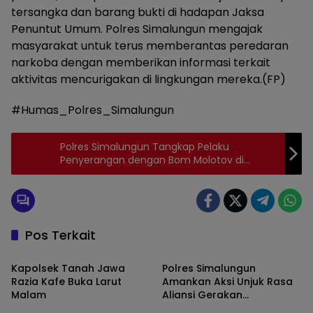
tersangka dan barang bukti di hadapan Jaksa
Penuntut Umum. Polres Simalungun mengajak
masyarakat untuk terus memberantas peredaran
narkoba dengan memberikan informasi terkait
aktivitas mencurigakan di lingkungan mereka.(FP)
#Humas_Polres_Simalungun
Polres Simalungun Tangkap Pelaku
Penyerangan dengan Bom Molotov di
Perkebunan PT. Lonsum
Pos Terkait
Simalungun
Simalungun
Kapolsek Tanah Jawa
Polres Simalungun
Razia Kafe Buka Larut
Amankan Aksi Unjuk Rasa
Malam
Aliansi Gerakan
Simalungun
Simalungun
Masyarakat Tutup TPL