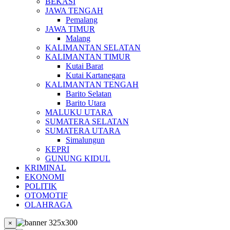
BEKASI
JAWA TENGAH
Pemalang
JAWA TIMUR
Malang
KALIMANTAN SELATAN
KALIMANTAN TIMUR
Kutai Barat
Kutai Kartanegara
KALIMANTAN TENGAH
Barito Selatan
Barito Utara
MALUKU UTARA
SUMATERA SELATAN
SUMATERA UTARA
Simalungun
KEPRI
GUNUNG KIDUL
KRIMINAL
EKONOMI
POLITIK
OTOMOTIF
OLAHRAGA
×