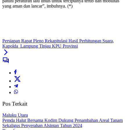
patuhi peraturan lalu lintas untuk terciptanya tertib dan mobilitas
yang aman dan lancar”, imbuhnya. (*)
Persiapan Rapat Pleno Rekapitulasi Hasil Perhitungan Suara,
Kapolda Lampung Tinjau KPU Provinsi
Pos Terkait
Maluku Utara
Pemda Halut Bersama Kodim Dukung Penambahan Areal Tanam
Sekaligus Penyerahan Alsintan Tahun 2024