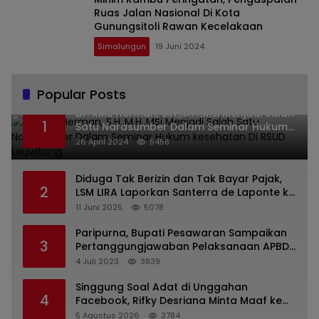
Ruas Jalan Nasional Di Kota
Gunungsitoli Rawan Kecelakaan
Simalungun
19 Juni 2024
Popular Posts
Dr. KMS Herman, S.H.,M.H.,MSi Menjadi Salah
1
Satu Narasumber Dalam Seminar Hukum
kesehatan Di RSUD Leuwiliang
26 April 2024
5458
Diduga Tak Berizin dan Tak Bayar Pajak,
2
LSM LIRA Laporkan Santerra de Laponte ke
Kejaksaan Kota Batu
11 Juni 2025
5078
Paripurna, Bupati Pesawaran Sampaikan
3
Pertanggungjawaban Pelaksanaan APBD
2022
4 Juli 2023
3839
Singgung Soal Adat di Unggahan
4
Facebook, Rifky Desriana Minta Maaf ke
PDA dan Bupati Kubar
5 Agustus 2026
3784