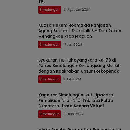
TPL
Simalungun
21 Agustus 2024
Kuasa Hukum Rosmaida Panjaitan,
Agung Saputra Damanik S.H Dan Rekan
Menangkan Praperadilan
Simalungun
17 Juli 2024
Syukuran HUT Bhayangkara ke-78 di
Polres Simalungun Berlangsung Meriah
dengan Keakraban Unsur Forkopimda
Simalungun
2 Juli 2024
Kapolres Simalungun Ikuti Upacara
Pemuliaan Nilai-Nilai Tribrata Polda
Sumatera Utara Secara Virtual
Simalungun
19 Juni 2024
Minim Rambu Peringatan, Pengaspalan