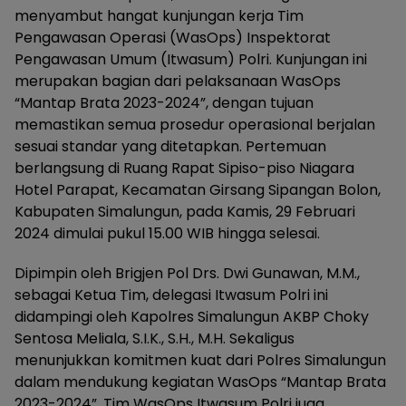
menyambut hangat kunjungan kerja Tim
Pengawasan Operasi (WasOps) Inspektorat
Pengawasan Umum (Itwasum) Polri. Kunjungan ini
merupakan bagian dari pelaksanaan WasOps
“Mantap Brata 2023-2024”, dengan tujuan
memastikan semua prosedur operasional berjalan
sesuai standar yang ditetapkan. Pertemuan
berlangsung di Ruang Rapat Sipiso-piso Niagara
Hotel Parapat, Kecamatan Girsang Sipangan Bolon,
Kabupaten Simalungun, pada Kamis, 29 Februari
2024 dimulai pukul 15.00 WIB hingga selesai.
Dipimpin oleh Brigjen Pol Drs. Dwi Gunawan, M.M.,
sebagai Ketua Tim, delegasi Itwasum Polri ini
didampingi oleh Kapolres Simalungun AKBP Choky
Sentosa Meliala, S.I.K., S.H., M.H. Sekaligus
menunjukkan komitmen kuat dari Polres Simalungun
dalam mendukung kegiatan WasOps “Mantap Brata
2023-2024”. Tim WasOps Itwasum Polri juga