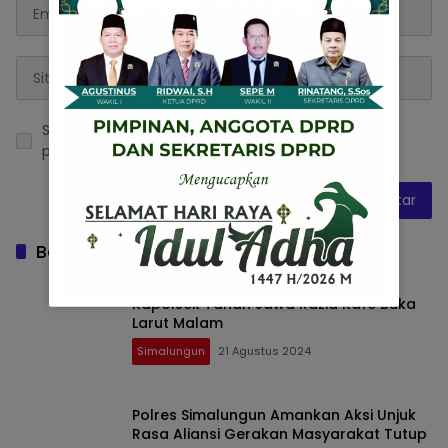
Simpan nama, email, dan situs web saya pada
peramban ini untuk komentar saya berikutnya.
Baca Juga
Kapolsek Tanah Jawa Razia Kafe Buka
Larut Malam
Simalungun
21 Agustus 2024
Polres Simalungun Amankan Aksi Unjuk
Rasa Aliansi Gerakan Masyarakat Tutup