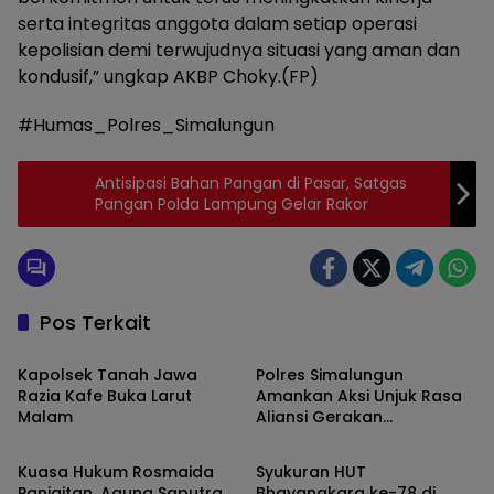
serta integritas anggota dalam setiap operasi
kepolisian demi terwujudnya situasi yang aman dan
kondusif,” ungkap AKBP Choky.(FP)
#Humas_Polres_Simalungun
Antisipasi Bahan Pangan di Pasar, Satgas
Pangan Polda Lampung Gelar Rakor
Pos Terkait
Simalungun
Simalungun
Kapolsek Tanah Jawa
Polres Simalungun
Razia Kafe Buka Larut
Amankan Aksi Unjuk Rasa
Malam
Aliansi Gerakan
Simalungun
Simalungun
Masyarakat Tutup TPL
Kuasa Hukum Rosmaida
Syukuran HUT
Panjaitan, Agung Saputra
Bhayangkara ke-78 di