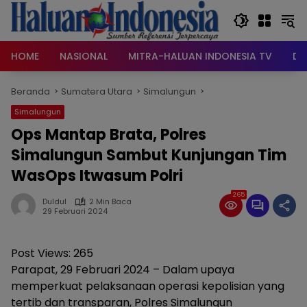
Langsung
ke
konten
HOME
NASIONAL
MITRA-HALUAN INDONESIA TV
DA
Beranda
Sumatera Utara
Simalungun
Simalungun
Ops Mantap Brata, Polres
Simalungun Sambut Kunjungan Tim
WasOps Itwasum Polri
265
Duldul
2 Min Baca
29 Februari 2024
Post Views:
265
Parapat, 29 Februari 2024 – Dalam upaya
memperkuat pelaksanaan operasi kepolisian yang
tertib dan transparan, Polres Simalungun