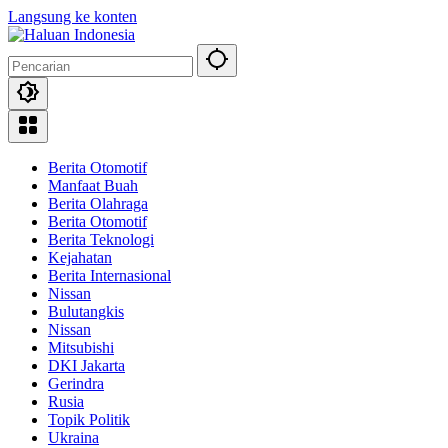
Langsung ke konten
Berita Otomotif
Manfaat Buah
Berita Olahraga
Berita Otomotif
Berita Teknologi
Kejahatan
Berita Internasional
Nissan
Bulutangkis
Nissan
Mitsubishi
DKI Jakarta
Gerindra
Rusia
Topik Politik
Ukraina