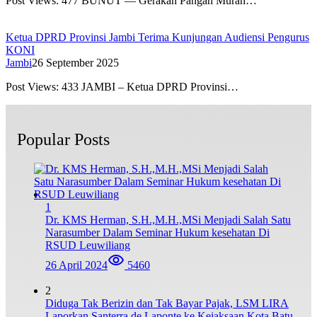
Post Views: 477 BUNUT — Gerakan Pangan Murah…
Ketua DPRD Provinsi Jambi Terima Kunjungan Audiensi Pengurus
KONI
Jambi
26 September 2025
Post Views: 433 JAMBI – Ketua DPRD Provinsi…
Popular Posts
1
Dr. KMS Herman, S.H.,M.H.,MSi Menjadi Salah Satu
Narasumber Dalam Seminar Hukum kesehatan Di
RSUD Leuwiliang
26 April 2024
5460
2
Diduga Tak Berizin dan Tak Bayar Pajak, LSM LIRA
Laporkan Santerra de Laponte ke Kejaksaan Kota Batu