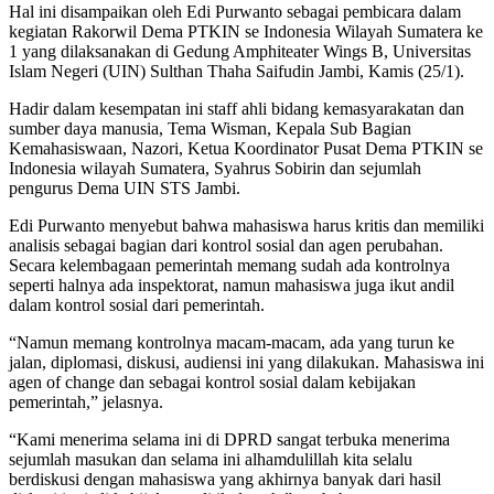
Hal ini disampaikan oleh Edi Purwanto sebagai pembicara dalam
kegiatan Rakorwil Dema PTKIN se Indonesia Wilayah Sumatera ke
1 yang dilaksanakan di Gedung Amphiteater Wings B, Universitas
Islam Negeri (UIN) Sulthan Thaha Saifudin Jambi, Kamis (25/1).
Hadir dalam kesempatan ini staff ahli bidang kemasyarakatan dan
sumber daya manusia, Tema Wisman, Kepala Sub Bagian
Kemahasiswaan, Nazori, Ketua Koordinator Pusat Dema PTKIN se
Indonesia wilayah Sumatera, Syahrus Sobirin dan sejumlah
pengurus Dema UIN STS Jambi.
Edi Purwanto menyebut bahwa mahasiswa harus kritis dan memiliki
analisis sebagai bagian dari kontrol sosial dan agen perubahan.
Secara kelembagaan pemerintah memang sudah ada kontrolnya
seperti halnya ada inspektorat, namun mahasiswa juga ikut andil
dalam kontrol sosial dari pemerintah.
“Namun memang kontrolnya macam-macam, ada yang turun ke
jalan, diplomasi, diskusi, audiensi ini yang dilakukan. Mahasiswa ini
agen of change dan sebagai kontrol sosial dalam kebijakan
pemerintah,” jelasnya.
“Kami menerima selama ini di DPRD sangat terbuka menerima
sejumlah masukan dan selama ini alhamdulillah kita selalu
berdiskusi dengan mahasiswa yang akhirnya banyak dari hasil