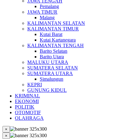
JAWA TENGAH
Pemalang
JAWA TIMUR
Malang
KALIMANTAN SELATAN
KALIMANTAN TIMUR
Kutai Barat
Kutai Kartanegara
KALIMANTAN TENGAH
Barito Selatan
Barito Utara
MALUKU UTARA
SUMATERA SELATAN
SUMATERA UTARA
Simalungun
KEPRI
GUNUNG KIDUL
KRIMINAL
EKONOMI
POLITIK
OTOMOTIF
OLAHRAGA
×
×