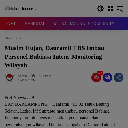
Langsung
ke
konten
HOME
NASIONAL
MITRA-HALUAN INDONESIA TV
D
Beranda
Musim Hujan, Danramil TBS Imbau
Personel Babinsa Intens Monitoring
Wilayah
329
Admin
1 Min Baca
3 Januari 2024
Post Views:
329
BANDARLAMPUNG – Danramil 410-02 Teluk Betung
Selatan, Letkol Inf Suprapto mengimbau personel Babinsa
Jajarannya untuk intens melakukan pemantauan dan
perkembangan wilayah. Hal itu disampaikan Danramil akibat