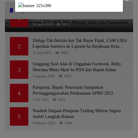
Popular Posts
Dr. KMS Herman, S.H.,M.H.,MSi Menjadi Salah
1
Satu Narasumber Dalam Seminar Hukum kesehatan
Di RSUD Leuwiliang
26 April 2024
5471
Diduga Tak Berizin dan Tak Bayar Pajak, LSM LIRA
2
Laporkan Santerra de Laponte ke Kejaksaan Kota
Batu
11 Juni 2025
5082
Singgung Soal Adat di Unggahan Facebook, Rifky
3
Desriana Minta Maaf ke PDA dan Bupati Kubar
5 Agustus 2026
4191
Paripurna, Bupati Pesawaran Sampaikan
4
Pertanggungjawaban Pelaksanaan APBD 2022
4 Juli 2023
3845
Nasabah Dugaan Penipuan Trading Midtou Segera
5
Ambil Langkah Hukum
6 Oktober 2022
3404