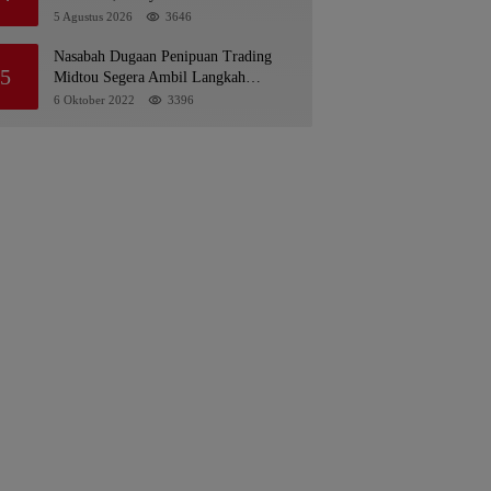
ke PDA dan Bupati Kubar
5 Agustus 2026
3646
Nasabah Dugaan Penipuan Trading
5
Midtou Segera Ambil Langkah
Hukum
6 Oktober 2022
3396