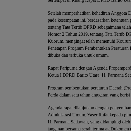
bertempat di Ruang Rapat DPRD Barito Utar
Setelah memperhatikan kehadiran Anggota 
pada kesempatan ini, berdasarkan ketentuan
tentang Tata Tertib DPRD sebagaimana tela
Nomor 2 Tahun 2019, tentang Tata Tertib D
Kuorum, mengingat telah memenuhi Kourum 
Penetapan Program Pembentukan Peraturan D
dibuka dan terbuka untuk umum.
Rapat Paripurna dengan Agenda Propemperda
Ketua I DPRD Barito Utara, H. Parmana Set
Program pembentukan peraturan Daerah (Pro
Perda dalam satu tahun anggaran yang berisi
Agenda rapat dilanjutkan dengan penyeraha
Administrasi Umum, Yaser Rafat kepada pim
H. Parmana Setiawan, yang didampingi oleh 
tanganan bersama serah terima ataDukomen t