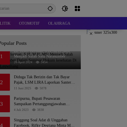
LITIK
OTOMOTIF
OLAHRAGA
×
Popular Posts
Dr. KMS Herman, S.H.,M.H.,MSi
1
Menjadi Salah Satu Narasumber
Dalam Seminar Hukum kesehatan Di
26 April 2024
5454
RSUD Leuwiliang
Diduga Tak Berizin dan Tak Bayar
2
Pajak, LSM LIRA Laporkan Santerra
de Laponte ke Kejaksaan Kota Batu
11 Juni 2025
5078
Paripurna, Bupati Pesawaran
3
Sampaikan Pertanggungjawaban
Pelaksanaan APBD 2022
4 Juli 2023
3838
Singgung Soal Adat di Unggahan
4
Facebook, Rifky Desriana Minta Maaf