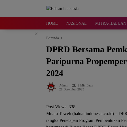
Langsung
ke
konten
HOME
NASIONAL
MITRA-HALUAN 
×
Beranda
DPRD Bersama Pemkab
Paripurna Propemper
2024
Admin
2 Min Baca
28 Desember 2023
Post Views:
338
Muara Teweh (haluanindonesia.co.id) – DPR
rangka Penetapan Program Pembentukan Pera