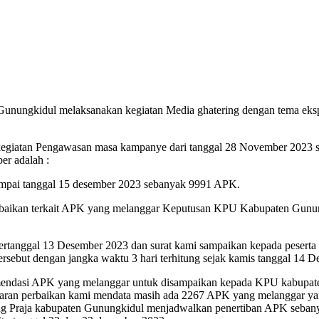
Gunungkidul melaksanakan kegiatan Media ghatering dengan tema eks
giatan Pengawasan masa kampanye dari tanggal 28 November 2023 sam
er adalah :
sampai tanggal 15 desember 2023 sebanyak 9991 APK.
erbaikan terkait APK yang melanggar Keputusan KPU Kabupaten Gunun
rtanggal 13 Desember 2023 dan surat kami sampaikan kepada peserta 
ersebut dengan jangka waktu 3 hari terhitung sejak kamis tanggal 14 
omendasi APK yang melanggar untuk disampaikan kepada KPU kabupat
ap saran perbaikan kami mendata masih ada 2267 APK yang melanggar y
ng Praja kabupaten Gunungkidul menjadwalkan penertiban APK sebany