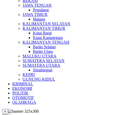
BEKASI
JAWA TENGAH
Pemalang
JAWA TIMUR
Malang
KALIMANTAN SELATAN
KALIMANTAN TIMUR
Kutai Barat
Kutai Kartanegara
KALIMANTAN TENGAH
Barito Selatan
Barito Utara
MALUKU UTARA
SUMATERA SELATAN
SUMATERA UTARA
Simalungun
KEPRI
GUNUNG KIDUL
KRIMINAL
EKONOMI
POLITIK
OTOMOTIF
OLAHRAGA
×