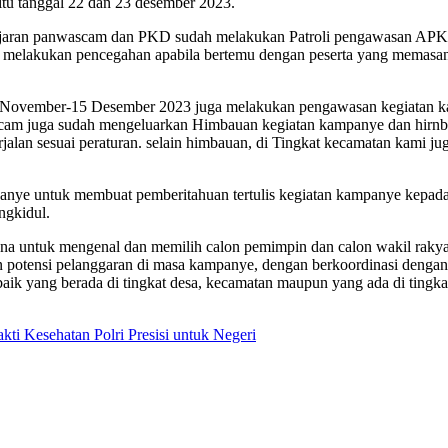
itu tanggal 22 dan 23 desember 2023.
jaran panwascam dan PKD sudah melakukan Patroli pengawasan APK 
 melakukan pencegahan apabila bertemu dengan peserta yang memasan
vember-15 Desember 2023 juga melakukan pengawasan kegiatan kamp
scam juga sudah mengeluarkan Himbauan kegiatan kampanye dan hirnb
jalan sesuai peraturan. selain himbauan, di Tingkat kecamatan kami j
anye untuk membuat pemberitahuan tertulis kegiatan kampanye kepada
gkidul.
a untuk mengenal dan memilih calon pemimpin dan calon wakil rakyat
otensi pelanggaran di masa kampanye, dengan berkoordinasi dengan 
aik yang berada di tingkat desa, kecamatan maupun yang ada di tingk
i Kesehatan Polri Presisi untuk Negeri