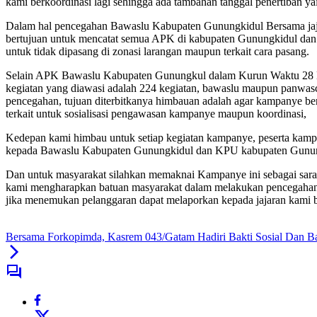
kami berkoordinasi lagi sehingga ada tambahan tanggal penertiban ya
Dalam hal pencegahan Bawaslu Kabupaten Gunungkidul Bersama ja
bertujuan untuk mencatat semua APK di kabupaten Gunungkidul dan
untuk tidak dipasang di zonasi larangan maupun terkait cara pasang.
Selain APK Bawaslu Kabupaten Gunungkul dalam Kurun Waktu 28 No
kegiatan yang diawasi adalah 224 kegiatan, bawaslu maupun panwa
pencegahan, tujuan diterbitkanya himbauan adalah agar kampanye ber
terkait untuk sosialisasi pengawasan kampanye maupun koordinasi,
Kedepan kami himbau untuk setiap kegiatan kampanye, peserta kamp
kepada Bawaslu Kabupaten Gunungkidul dan KPU kabupaten Gunun
Dan untuk masyarakat silahkan memaknai Kampanye ini sebagai saran
kami mengharapkan batuan masyarakat dalam melakukan pencegahan p
jika menemukan pelanggaran dapat melaporkan kepada jajaran kami b
Bersama Forkopimda, Kasrem 043/Gatam Hadiri Bakti Sosial Dan Bakt