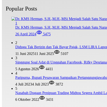
Popular Posts
1
Dr. KMS Herman, S.H.,M.H.,MSi Menjadi Salah Satu Nar
26 April 2024
5475
2
Diduga Tak Berizin dan Tak Bayar Pajak, LSM LIRA Lapork
11 Juni 2025
11 Juni 2025
5107
3
Singgung Soal Adat di Unggahan Facebook, Rifky Desrian
5 Agustus 2026
4411
4
Paripurna, Bupati Pesawaran Sampaikan Pertanggungjawa
4 Juli 2023
4 Juli 2023
3872
5
Nasabah Dugaan Penipuan Trading Midtou Segera Ambil 
6 Oktober 2022
3431