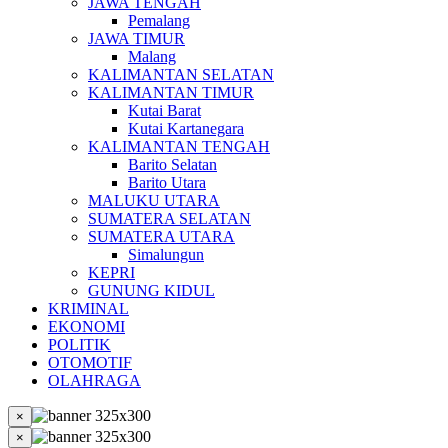
JAWA TENGAH
Pemalang
JAWA TIMUR
Malang
KALIMANTAN SELATAN
KALIMANTAN TIMUR
Kutai Barat
Kutai Kartanegara
KALIMANTAN TENGAH
Barito Selatan
Barito Utara
MALUKU UTARA
SUMATERA SELATAN
SUMATERA UTARA
Simalungun
KEPRI
GUNUNG KIDUL
KRIMINAL
EKONOMI
POLITIK
OTOMOTIF
OLAHRAGA
×
×