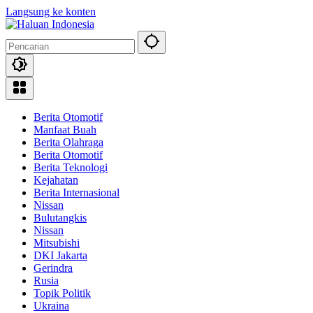
Langsung ke konten
Berita Otomotif
Manfaat Buah
Berita Olahraga
Berita Otomotif
Berita Teknologi
Kejahatan
Berita Internasional
Nissan
Bulutangkis
Nissan
Mitsubishi
DKI Jakarta
Gerindra
Rusia
Topik Politik
Ukraina