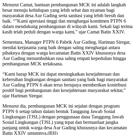
Menurut Camat, bantuan pembangunan MCK ini adalah langkah
besar menuju kehidupan yang lebih sehat dan nyaman bagi
masyarakat desa Aur Gading serta sanitasi yang lebih bersih dan
baik. “”Kami apresiasi tinggi dan menghargai komitmen PTPN 6
dalam mendukung pembangunan di wilayah kami. Sekali lagi terima
kasih telah peduli dengan warga kami,” ujar Camat Batin XXIV.
Sementara, Manager PTPN 6 Pabrik Aur Gading, Hariman Siregar,
menilai kerjasama yang baik dengan saling menghargai antara
pihaknya dengan warga kecamatan Batin XXIV khususnya desa
Aur Gading menumbuhkan rasa saling empati kepedulian hingga
pembangunan MCK terlaksana.
“Kami harap MCK ini dapat meningkatkan kesejahteraan dan
kebersihan lingkungan dengan sanitasi yang baik bagi masyarakat
Aur Gading PTPN 6 akan terus berupaya memberikan kontribusi
positif bagi pembangunan dan kesejahteraan masyarakat sekitar,”
ujar Hariman Siregar.
Menurut dia, pembangunan MCK ini sejalan dengan program
PTPN 6 setiap tahun dalam bentuk Tanggung Jawab Sosial
Lingkungan (TJSL) dengan penggunaan dana Tanggung Jawab
Sosial Lingkungan (TJSL) yang tepat dan bermanfaat jangka
panjang untuk warga desa Aur Gading khususnya dan kecamatan
Batin XXIV umumnya.(RH)