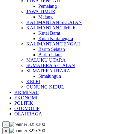
JAWA TENGAH
Pemalang
JAWA TIMUR
Malang
KALIMANTAN SELATAN
KALIMANTAN TIMUR
Kutai Barat
Kutai Kartanegara
KALIMANTAN TENGAH
Barito Selatan
Barito Utara
MALUKU UTARA
SUMATERA SELATAN
SUMATERA UTARA
Simalungun
KEPRI
GUNUNG KIDUL
KRIMINAL
EKONOMI
POLITIK
OTOMOTIF
OLAHRAGA
×
×