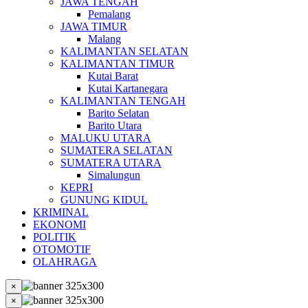
JAWA TENGAH
Pemalang
JAWA TIMUR
Malang
KALIMANTAN SELATAN
KALIMANTAN TIMUR
Kutai Barat
Kutai Kartanegara
KALIMANTAN TENGAH
Barito Selatan
Barito Utara
MALUKU UTARA
SUMATERA SELATAN
SUMATERA UTARA
Simalungun
KEPRI
GUNUNG KIDUL
KRIMINAL
EKONOMI
POLITIK
OTOMOTIF
OLAHRAGA
×
×