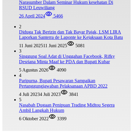
Narasumber Dalam Seminar Hukum kesehatan Di
RSUD Leuwiliang
26 April 2024
5466
2
Diduga Tak Berizin dan Tak Bayar Pajak, LSM LIRA
Laporkan Santerra de Laponte ke Kejaksaan Kota Batu
11 Juni 2025
11 Juni 2025
5081
3
Singgung Soal Adat di Unggahan Facebook, Rifky
Desriana Minta Maaf ke PDA dan Bupati Kubar
5 Agustus 2026
4090
4
Paripurna, Bupati Pesawaran Sampaikan
Pertanggungjawaban Pelaksanaan APBD 2022
4 Juli 2023
4 Juli 2023
3841
5
Nasabah Dugaan Penipuan Trading Midtou Segera
Ambil Langkah Hukum
6 Oktober 2022
3399