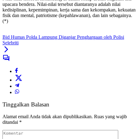
upacara bendera. Nilai-nilai tersebut diantaranya adalah nilai
kedisiplinan, kepemimpinan, kerja sama dan kekompakan, kekuatan
fisik dan mental, patriotisme (kepahlawanan), dan lain sebagainya.
(*)
Bid Humas Polda Lampung Diganjar Penghargaan oleh Polisi
Selebriti
Tinggalkan Balasan
Alamat email Anda tidak akan dipublikasikan.
Ruas yang wajib
ditandai
*