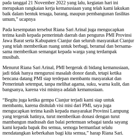
pada tanggal 21 November 2022 yang lalu, kegiatan hari ini
merupakan rangkaian kerja kemanusiaan yang telah kami lakukan
baik dalam bentuk tenaga, barang, maupun pembangunan fasilitas
umum,” ucapnya
Pada kesempatan tersebut Riana Sari Arinal juga mengucapkan
terima kasih kepada pemerintah daerah dan pengurus PMI Provinsi
Jawa Barat serta Kabupaten Cianjur dan seluruh masyarakat Cianjur
yang telah memberikan ruang untuk berbagi, beramal dan bersama-
sama memberikan semangat kepada warga yang terdampak
musibah.
Menurut Riana Sari Arinal, PMI bergerak di bidang kemanusiaan,
jadi tidak hanya mengurusi masalah donor darah, tetapi ketika
bencana datang PMI siap terdepan membantu masyarakat dan
Pemerintah setempat, tanpa melihat agama, suku, warna kulit, dan
bangsanya, karena visi misinya adalah kemanusiaan.
“Begitu juga ketika gempa Cianjur terjadi kami siap untuk
membantu, karena disitulah visi misi dari PMI, saya juga
mengucapkan terima kasih kepada masyarakat Provinsi Lampung
yang tergerak hatinya, turut memberikan donasi dengan turut
mambangun madrasah dan balai pertemuan sebagai tanda sayang
kami kepada bapak ibu semua, semoga bermanfaat selalu
mendatangkan keberkahan bagi kita semua,” harap Riana Sari.