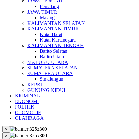
JAWA TENGAH
Pemalang
JAWA TIMUR
Malang
KALIMANTAN SELATAN
KALIMANTAN TIMUR
Kutai Barat
Kutai Kartanegara
KALIMANTAN TENGAH
Barito Selatan
Barito Utara
MALUKU UTARA
SUMATERA SELATAN
SUMATERA UTARA
Simalungun
KEPRI
GUNUNG KIDUL
KRIMINAL
EKONOMI
POLITIK
OTOMOTIF
OLAHRAGA
×
×