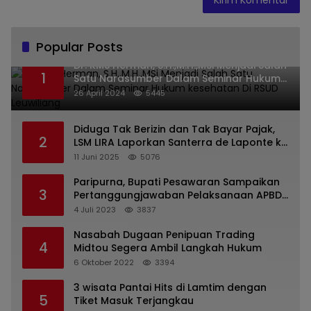
Popular Posts
Dr. KMS Herman, S.H.,M.H.,MSi Menjadi Salah
1
Satu Narasumber Dalam Seminar Hukum
kesehatan Di RSUD Leuwiliang
26 April 2024
5445
Diduga Tak Berizin dan Tak Bayar Pajak,
2
LSM LIRA Laporkan Santerra de Laponte ke
Kejaksaan Kota Batu
11 Juni 2025
5076
Paripurna, Bupati Pesawaran Sampaikan
3
Pertanggungjawaban Pelaksanaan APBD
2022
4 Juli 2023
3837
Nasabah Dugaan Penipuan Trading
4
Midtou Segera Ambil Langkah Hukum
6 Oktober 2022
3394
3 wisata Pantai Hits di Lamtim dengan
5
Tiket Masuk Terjangkau