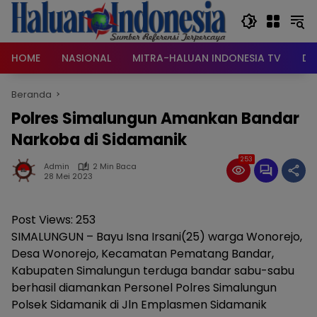
Langsung
ke
konten
HOME
NASIONAL
MITRA-HALUAN INDONESIA TV
DA
Beranda
Polres Simalungun Amankan Bandar
Narkoba di Sidamanik
253
Admin
2 Min Baca
28 Mei 2023
Post Views:
253
SIMALUNGUN – Bayu Isna Irsani(25) warga Wonorejo,
Desa Wonorejo, Kecamatan Pematang Bandar,
Kabupaten Simalungun terduga bandar sabu-sabu
berhasil diamankan Personel Polres Simalungun
Polsek Sidamanik di Jln Emplasmen Sidamanik