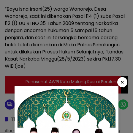
“Bayu Isna Irsani(25) warga Wonorejo, Desa
Wonorejo, saat ini dikenakan Pasal 114 (1) subs Pasal
112 (1) UU RI NO 35 Tahun 2009 tentang Narkotika
dengan ancaman hukuman 5 sampai 15 tahun
penjara, dan saat ini tersangka bersama barang
bukti telah diamankan di Mako Polres Simalungun
untuk dilakukan Proses Hukum Selanjutnya, “tandas
Kasat Narkoba.Minggu(28/5/2023) sekira Pkl.17.30
WIB.(joe)
×
Penasehat AWPI Kota Malang Resmi Peroleh
Izin Kuasa Hukum Pengadillan Bidang Pajak
Tinggalkan Balasan
Alamat email Anda tidak akan dipublikasikan.
Ruas yang