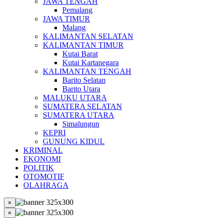
JAWA TENGAH
Pemalang
JAWA TIMUR
Malang
KALIMANTAN SELATAN
KALIMANTAN TIMUR
Kutai Barat
Kutai Kartanegara
KALIMANTAN TENGAH
Barito Selatan
Barito Utara
MALUKU UTARA
SUMATERA SELATAN
SUMATERA UTARA
Simalungun
KEPRI
GUNUNG KIDUL
KRIMINAL
EKONOMI
POLITIK
OTOMOTIF
OLAHRAGA
×
×