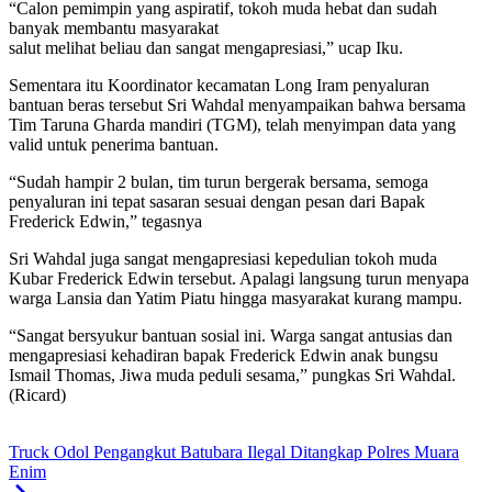
“Calon pemimpin yang aspiratif, tokoh muda hebat dan sudah
banyak membantu masyarakat
salut melihat beliau dan sangat mengapresiasi,” ucap Iku.
Sementara itu Koordinator kecamatan Long Iram penyaluran
bantuan beras tersebut Sri Wahdal menyampaikan bahwa bersama
Tim Taruna Gharda mandiri (TGM), telah menyimpan data yang
valid untuk penerima bantuan.
“Sudah hampir 2 bulan, tim turun bergerak bersama, semoga
penyaluran ini tepat sasaran sesuai dengan pesan dari Bapak
Frederick Edwin,” tegasnya
Sri Wahdal juga sangat mengapresiasi kepedulian tokoh muda
Kubar Frederick Edwin tersebut. Apalagi langsung turun menyapa
warga Lansia dan Yatim Piatu hingga masyarakat kurang mampu.
“Sangat bersyukur bantuan sosial ini. Warga sangat antusias dan
mengapresiasi kehadiran bapak Frederick Edwin anak bungsu
Ismail Thomas, Jiwa muda peduli sesama,” pungkas Sri Wahdal.
(Ricard)
Truck Odol Pengangkut Batubara Ilegal Ditangkap Polres Muara
Enim