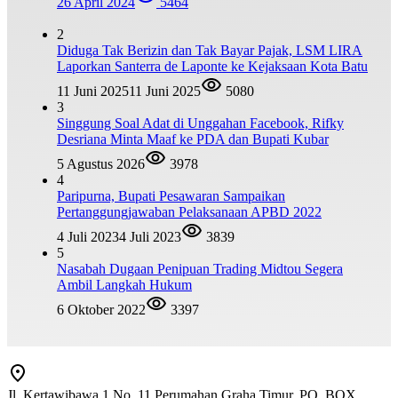
26 April 2024
5464
2
Diduga Tak Berizin dan Tak Bayar Pajak, LSM LIRA
Laporkan Santerra de Laponte ke Kejaksaan Kota Batu
11 Juni 2025
11 Juni 2025
5080
3
Singgung Soal Adat di Unggahan Facebook, Rifky
Desriana Minta Maaf ke PDA dan Bupati Kubar
5 Agustus 2026
3978
4
Paripurna, Bupati Pesawaran Sampaikan
Pertanggungjawaban Pelaksanaan APBD 2022
4 Juli 2023
4 Juli 2023
3839
5
Nasabah Dugaan Penipuan Trading Midtou Segera
Ambil Langkah Hukum
6 Oktober 2022
3397
Jl. Kertawibawa 1 No. 11 Perumahan Graha Timur, PO. BOX