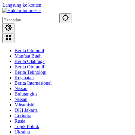
Langsung ke konten
Berita Otomotif
Manfaat Buah
Berita Olahraga
Berita Otomotif
Berita Teknologi
Kejahatan
Berita Internasional
Nissan
Bulutangkis
Nissan
Mitsubishi
DKI Jakarta
Gerindra
Rusia
Topik Politik
Ukraina