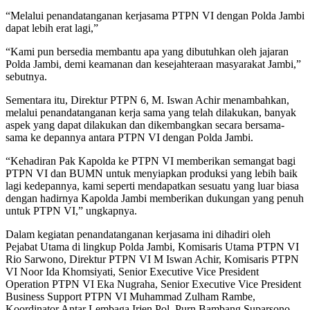
“Melalui penandatanganan kerjasama PTPN VI dengan Polda Jambi
dapat lebih erat lagi,”
“Kami pun bersedia membantu apa yang dibutuhkan oleh jajaran
Polda Jambi, demi keamanan dan kesejahteraan masyarakat Jambi,”
sebutnya.
Sementara itu, Direktur PTPN 6, M. Iswan Achir menambahkan,
melalui penandatanganan kerja sama yang telah dilakukan, banyak
aspek yang dapat dilakukan dan dikembangkan secara bersama-
sama ke depannya antara PTPN VI dengan Polda Jambi.
“Kehadiran Pak Kapolda ke PTPN VI memberikan semangat bagi
PTPN VI dan BUMN untuk menyiapkan produksi yang lebih baik
lagi kedepannya, kami seperti mendapatkan sesuatu yang luar biasa
dengan hadirnya Kapolda Jambi memberikan dukungan yang penuh
untuk PTPN VI,” ungkapnya.
Dalam kegiatan penandatanganan kerjasama ini dihadiri oleh
Pejabat Utama di lingkup Polda Jambi, Komisaris Utama PTPN VI
Rio Sarwono, Direktur PTPN VI M Iswan Achir, Komisaris PTPN
VI Noor Ida Khomsiyati, Senior Executive Vice President
Operation PTPN VI Eka Nugraha, Senior Executive Vice President
Business Support PTPN VI Muhammad Zulham Rambe,
Koordinator Antar Lembaga Irjen Pol. Purn Bambang Suparsono,