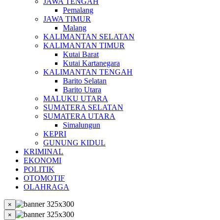
JAWA TENGAH
Pemalang
JAWA TIMUR
Malang
KALIMANTAN SELATAN
KALIMANTAN TIMUR
Kutai Barat
Kutai Kartanegara
KALIMANTAN TENGAH
Barito Selatan
Barito Utara
MALUKU UTARA
SUMATERA SELATAN
SUMATERA UTARA
Simalungun
KEPRI
GUNUNG KIDUL
KRIMINAL
EKONOMI
POLITIK
OTOMOTIF
OLAHRAGA
×
×