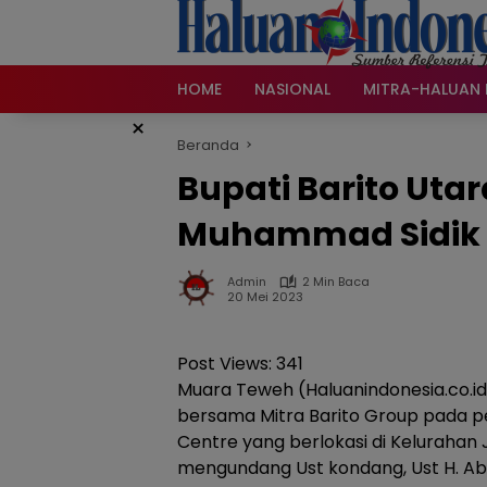
Langsung
ke
konten
HOME
NASIONAL
MITRA-HALUAN 
×
Beranda
Bupati Barito Uta
Muhammad Sidik
Admin
2 Min Baca
20 Mei 2023
Post Views:
341
Muara Teweh (Haluanindonesia.co.i
bersama Mitra Barito Group pada p
Centre yang berlokasi di Kelurahan
mengundang Ust kondang, Ust H. A