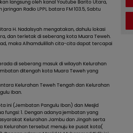
kan langsung oleh kanal Youtube Barito Utara,
jaringan Radio LPPL batara FM 103.5, Sabtu
tara H. Nadalsyah mengatakan, dahulu lokasi
ara, dan terletak di seberang kota Muara Teweh.
kad, maka Alhamdulillah cita-cita dapat tercapai
berada di seberang masuk di wilayah Kelurahan
jembatan ditengah kota Muara Teweh yang
antara Kelurahan Teweh Tengah dan Kelurahan
ulu Iban.
 ini (Jembatan Pangulu Iban) dan Mesjid
a fungsi: 1. Dengan adanya jembatan yang
masyarakat Kelurahan Jambu dan Jingah serta
a Kelurahan tersebut menuju ke pusat kota(