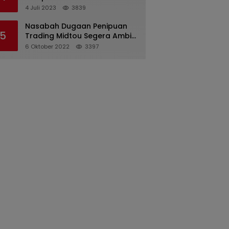
Pertanggungjawaban
4 Juli 2023
3839
Pelaksanaan APBD 2022
Nasabah Dugaan Penipuan
5
Trading Midtou Segera Ambil
Langkah Hukum
6 Oktober 2022
3397