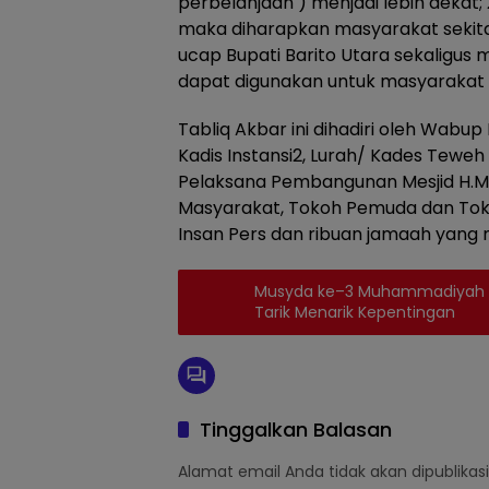
perbelanjaan ) menjadi lebih dekat;
maka diharapkan masyarakat sekita
ucap Bupati Barito Utara sekaligus 
dapat digunakan untuk masyarakat
Tabliq Akbar ini dihadiri oleh Wabup
Kadis Instansi2, Lurah/ Kades Tewe
Pelaksana Pembangunan Mesjid H.M
Masyarakat, Tokoh Pemuda dan Toko
Insan Pers dan ribuan jamaah yang m
Musyda ke–3 Muhammadiyah dan
Tarik Menarik Kepentingan
Tinggalkan Balasan
Alamat email Anda tidak akan dipublikasi