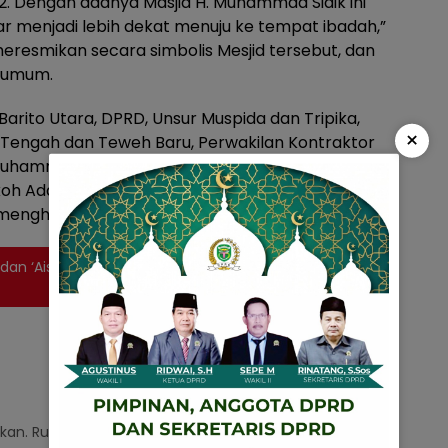
 2. Dengan adanya Masjid H. Muhammad Sidik ini
r menjadi lebih dekat menuju ke tempat ibadah,”
meresmikan secara simbolis Mesjid tersebut, dan
 umum.
 Barito Utara, DPRD, Unsur Muspida dan Tripika,
×
h Tengah dan Teweh Baru, Perwakilan Kontraktor
uhammad Sidik, Tokoh Agama, Tokoh
h Adat, Organisasi ORARI dan RAPI serta
enghadiri. (Ans71).
 ‘Aisyiyah Pringsewu Bebas Money Politic dan
kan.
Ruas yang wajib ditandai
*