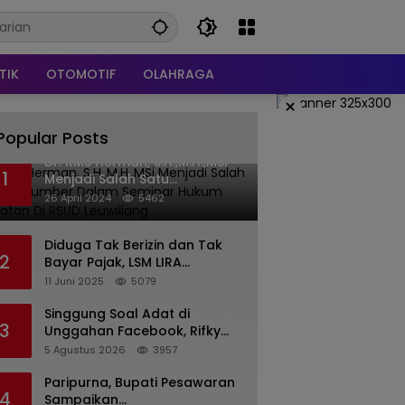
TIK
OTOMOTIF
OLAHRAGA
×
Popular Posts
Dr. KMS Herman, S.H.,M.H.,MSi
1
Menjadi Salah Satu
Narasumber Dalam Seminar
26 April 2024
5462
Hukum kesehatan Di RSUD
Leuwiliang
Diduga Tak Berizin dan Tak
2
Bayar Pajak, LSM LIRA
Laporkan Santerra de
11 Juni 2025
5079
Laponte ke Kejaksaan Kota
Batu
Singgung Soal Adat di
3
Unggahan Facebook, Rifky
Desriana Minta Maaf ke PDA
5 Agustus 2026
3957
dan Bupati Kubar
Paripurna, Bupati Pesawaran
4
Sampaikan