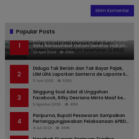
Popular Posts
Dr. KMS Herman, S.H.,M.H.,MSi Menjadi Salah
1
Satu Narasumber Dalam Seminar Hukum
kesehatan Di RSUD Leuwiliang
26 April 2024
5469
Diduga Tak Berizin dan Tak Bayar Pajak,
2
LSM LIRA Laporkan Santerra de Laponte ke
Kejaksaan Kota Batu
11 Juni 2025
5082
Singgung Soal Adat di Unggahan
3
Facebook, Rifky Desriana Minta Maaf ke
PDA dan Bupati Kubar
5 Agustus 2026
4159
Paripurna, Bupati Pesawaran Sampaikan
4
Pertanggungjawaban Pelaksanaan APBD
2022
4 Juli 2023
3845