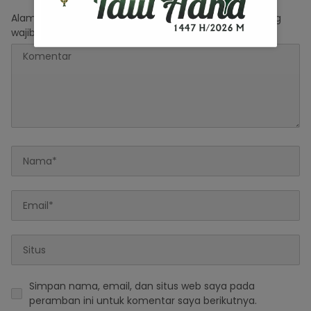
Alamat email Anda tidak akan dipublikasikan.
Ruas yang
wajib ditandai
*
Simpan nama, email, dan situs web saya pada
peramban ini untuk komentar saya berikutnya.