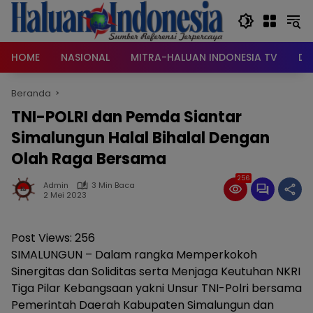
Langsung
ke
konten
HOME
NASIONAL
MITRA-HALUAN INDONESIA TV
DA
Beranda
TNI-POLRI dan Pemda Siantar
Simalungun Halal Bihalal Dengan
Olah Raga Bersama
256
Admin
3 Min Baca
2 Mei 2023
Post Views:
256
SIMALUNGUN – Dalam rangka Memperkokoh
Sinergitas dan Soliditas serta Menjaga Keutuhan NKRI
Tiga Pilar Kebangsaan yakni Unsur TNI-Polri bersama
Pemerintah Daerah Kabupaten Simalungun dan