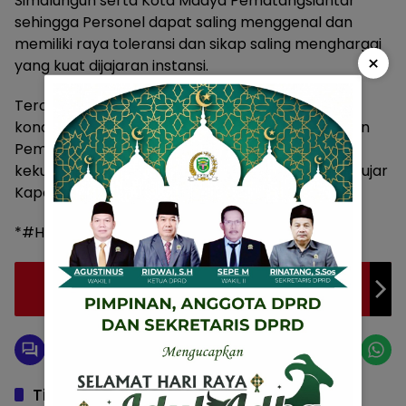
Simalungun serta Kota Madya Pematangsiantar
sehingga Personel dapat saling menggenal dan
memiliki raya toleransi dan sikap saling menghargai
×
yang kuat dijajaran instansi.
Terciptanya Situasi kamtibmas yang aman dan
kondusif tidak terlepas dari Sinergita TNI-Polri dan
Pemerintah daerah Mutlak sebagai sumber
kekuatan untuk menghadapi segala tantangan, “ujar
Kapolres Simalungun.(joe)
*#Humas_Polres_Simalungun*
Pj Bupati Tubaba Pimpin Upacara Peringatan
Hardiknas
Tinggalkan Balasan