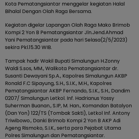
Kota Pematangsiantar menggelar kegiatan Halal
Bihalal Dengan Olah Raga Bersama.
Kegiatan digelar Lapangan Olah Raga Mako Brimob
Kompi 2 Yon B Pematangsiantar Jln.Jend.Ahmad
Yani Pematangsiantar pada hari Selasa(2/5/2023)
sekira Pkl.15.30 WIB.
Tampak hadir Wakil Bupati Simalungun H.Zonny
Waldi S.sos, MM., Walikota Pematangsiantar dr.
Susanti Dewayani Sp.A., Kapolres Simalungun AKBP
Ronald F.C Sipayung, S.H., S.I.K., M.H., Kapolres
Pematangsiantar AKBP Fernando, S.I.K., S.H., Dandim
0207/ Simalungun Letkol. Inf. Hadrianus Yossy
Suherman Buanan., S.IP, M. Han., Komandan Batalyon
(Dan Yon) 122/TS (Tombak Sakti), Letkol Inf. Antony
Triwibowo., Danki Brimob Kompi 2 Yon B AKP Adi
Ageng Rismoko, S.I.K., serta para Pejabat Utama
Polres Simalungun dan Pematangsiantar.