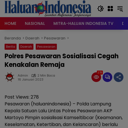
Langsung
ke
konten
HOME
NASIONAL
MITRA-HALUAN INDONESIA TV
DA
Beranda
Daerah
Pesawaran
Berita
Daerah
Pesawaran
Polres Pesawaran Sosialisasi Cegah
Kenakalan Remaja
278
Admin
2 Min Baca
16 Januari 2023
Post Views:
278
Pesawaran (haluanindonesia) – Polda Lampung
Kepala Satuan Lalu Lintas Polres Pesawaran AKP
Martoyo Pimpin sosialisasi Kamseltibcar (Keamanan,
Keselamatan, Ketertiban, dan Kelancaran) berlalu