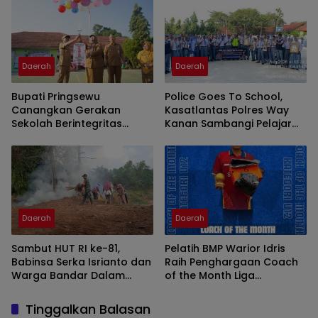
Daerah
Daerah
Bupati Pringsewu
Police Goes To School,
Canangkan Gerakan
Kasatlantas Polres Way
Sekolah Berintegritas
Kanan Sambangi Pelajar
Bebas KKN
SMAN 1 Kasui
Daerah
Daerah
Sambut HUT RI ke-81,
Pelatih BMP Warior Idris
Babinsa Serka Isrianto dan
Raih Penghargaan Coach
Warga Bandar Dalam
of the Month Liga
Gelar Gotong Royong
Minisoccer Kapolda
Massal
Lampung 2026 Kategori U-
Tinggalkan Balasan
12