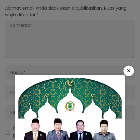
Alamat email Anda tidak akan dipublikasikan.
Ruas yang
wajib ditandai
*
×
Simpan nama, email, dan situs web saya pada
peramban ini untuk komentar saya berikutnya.