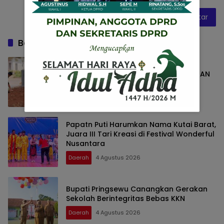
Baca Juga
KODIM 0427/WAY KANAN BANGUN
SARANA SUMUR BOR, WUJUD KEPEDULIAN
TNI TERHADAP AIR BERSIH
Daerah
4 Agustus 2026
Papatn Puti Harumkan Nama Kutai Barat,
Juara III Tari Kreasi di Festival Wonderful
Nusantara
Daerah
4 Agustus 2026
Bupati Pringsewu Canangkan Gerakan
Sekolah Berintegritas Bebas KKN
Daerah
4 Agustus 2026