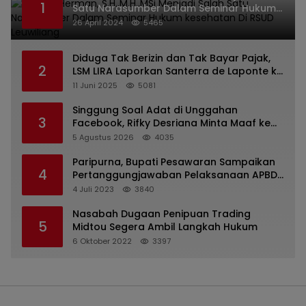
1
Satu Narasumber Dalam Seminar Hukum
kesehatan Di RSUD Leuwiliang
26 April 2024
5465
Diduga Tak Berizin dan Tak Bayar Pajak,
2
LSM LIRA Laporkan Santerra de Laponte ke
Kejaksaan Kota Batu
11 Juni 2025
5081
Singgung Soal Adat di Unggahan
3
Facebook, Rifky Desriana Minta Maaf ke
PDA dan Bupati Kubar
5 Agustus 2026
4035
Paripurna, Bupati Pesawaran Sampaikan
4
Pertanggungjawaban Pelaksanaan APBD
2022
4 Juli 2023
3840
Nasabah Dugaan Penipuan Trading
5
Midtou Segera Ambil Langkah Hukum
6 Oktober 2022
3397