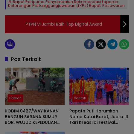
Rapat Paripurna Penyampaian Rekomendasi Laporan
Keterangan Pertanggungjawaban (LKPJ) Bupati Pesawaran
PTPN VI Jambi Raih Top Digital Award
Pos Terkait
Daerah
Daerah
KODIM 0427/WAY KANAN
Papatn Puti Harumkan
BANGUN SARANA SUMUR
Nama Kutai Barat, Juara III
BOR, WUJUD KEPEDULIAN
Tari Kreasi di Festival
TNI TERHADAP AIR BERSIH
Wonderful Nusantara