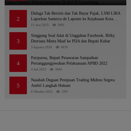
Diduga Tak Berizin dan Tak Bayar Pajak, LSM LIRA
2
Laporkan Santerra de Laponte ke Kejaksaan Kota
Batu
11 Juni 2025
5081
Singgung Soal Adat di Unggahan Facebook, Rifky
3
Desriana Minta Maaf ke PDA dan Bupati Kubar
5 Agustus 2026
4019
Paripurna, Bupati Pesawaran Sampaikan
4
Pertanggungjawaban Pelaksanaan APBD 2022
4 Juli 2023
3840
Nasabah Dugaan Penipuan Trading Midtou Segera
5
Ambil Langkah Hukum
6 Oktober 2022
3397