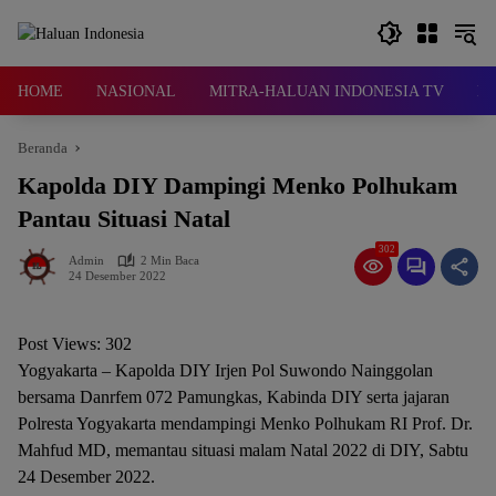
Langsung
ke
konten
HOME
NASIONAL
MITRA-HALUAN INDONESIA TV
D
Beranda
Kapolda DIY Dampingi Menko Polhukam
Pantau Situasi Natal
302
Admin
2 Min Baca
24 Desember 2022
Post Views:
302
Yogyakarta – Kapolda DIY Irjen Pol Suwondo Nainggolan
bersama Danrfem 072 Pamungkas, Kabinda DIY serta jajaran
Polresta Yogyakarta mendampingi Menko Polhukam RI Prof. Dr.
Mahfud MD, memantau situasi malam Natal 2022 di DIY, Sabtu
24 Desember 2022.