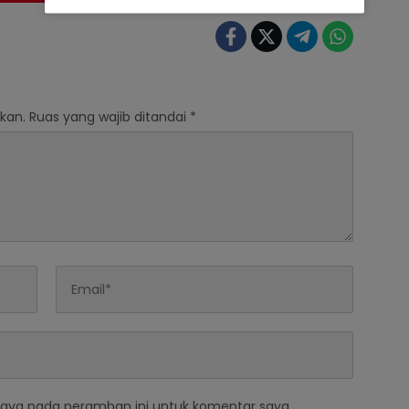
kan.
Ruas yang wajib ditandai
*
saya pada peramban ini untuk komentar saya