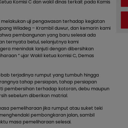
 Ketua Komisi C dan wakil dinas terkait pada Kamis
an melakukan uji pengawasan terhadap kegiatan
mpang Wiladeg – Krambil duwur, dan kemarin kami
ahwa pembangunan yang baru selesai ada
an ternyata betul, selanjutnya kami
gera menindak lanjuti dengan dibersihkan
haraan ” ujar Wakil ketua komisi C, Demas
ebab terjadinya rumput yang tumbuh hingga
angnya tahap persiapan, tahap persiapan
rti pembersihan terhadap kotoran, debu maupun
ih sebelum diberikan matrial.
sa pemeliharaan jika rumput atau suket teki
 menghendaki pembongkaran jalan, sambil
tu masa pemeliharaan selesai.