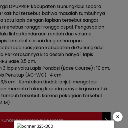
arga DPUPRKP kabupaten Gunungkidul secara
erkait hal tersebut bahwa masalah tumbuhnya
ya satu lapis dengan lapisan tersebut sangat
 menebus rongga-rongga aspal. Pengaspalan
 lalu lintas kendaraan rendah dan volume
apis tersebut sesuai dengan harapan
beberapa ruas jalan kabupaten di Gunungkidul
ga Perkerasannya kita desain hanya 1 lapis
HRS Base 3,5 cm.
3 lapis yaitu Lapis Pondasi (Base Course) : 10 cm,
pis Penutup (AC-WC) : 4 cm
3,5 cm . Kami akan tindak lanjuti mengatasi
an meminta tolong kepada penyedia jasa untuk
tumbuh tersebut, karena pekerjaan tersebut
s M)
×
Kunker Wamentan RI ke Lamtin