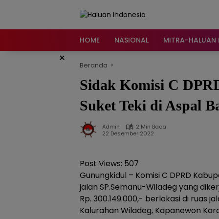
Langsung
ke
konten
HOME
NASIONAL
MITRA-HALUAN 
×
Beranda
Sidak Komisi C DPR
Suket Teki di Aspal B
Admin
2 Min Baca
22 Desember 2022
Post Views:
507
Gunungkidul – Komisi C DPRD Kabup
jalan SP.Semanu-Wiladeg yang dike
Rp. 300.149.000,- berlokasi di ruas 
Kalurahan Wiladeg, Kapanewon Kara