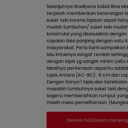
Selanjutnya Wadiyana kabid Bina M
terpisah memberikan keterangan t
suket teki karena lapisan aspal han
mudah tumbuhan/ suket teki mudah
konstruksi yang disesuaikan dengan
capaian bisa panjang dengan satu l
masyarakat. Perlu kami sampaikan 
lalu lintasnya sangat rendah sehing
dengan lapis yg sangat minim yaitu 
Idealnya perkerasan aspal itu adalah 
Lapis Antara (AC-BC) : 6 cm dan La
Dengan hanya 1 lapis dan ketebalan 
masalah tumbuhnya suket teki deng
segera membersihkan rumput yang 
masih masa pemeliharaan. (Mungka
Danrem 043/Gatam Dampingi 