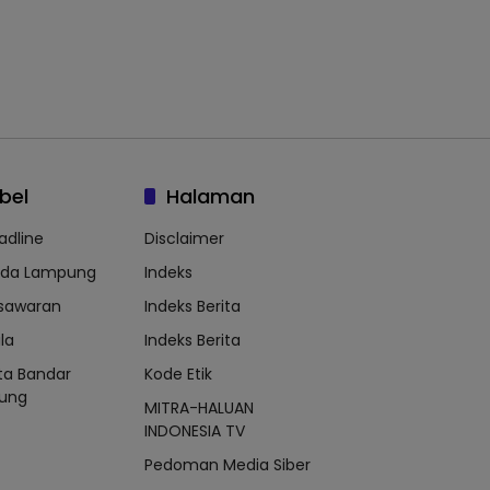
bel
Halaman
adline
Disclaimer
lda Lampung
Indeks
sawaran
Indeks Berita
la
Indeks Berita
ta Bandar
Kode Etik
ung
MITRA-HALUAN
INDONESIA TV
Pedoman Media Siber