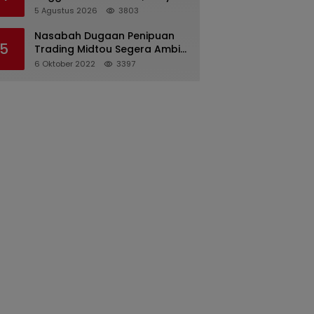
Desriana Minta Maaf ke PDA
5 Agustus 2026
3803
dan Bupati Kubar
Nasabah Dugaan Penipuan
5
Trading Midtou Segera Ambil
Langkah Hukum
6 Oktober 2022
3397