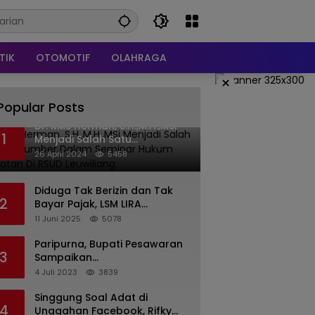
TIK
OTOMOTIF
OLAHRAGA
×
Popular Posts
Dr. KMS Herman, S.H.,M.H.,MSi
1
Menjadi Salah Satu
Narasumber Dalam Seminar
26 April 2024
5458
Hukum kesehatan Di RSUD
Leuwiliang
Diduga Tak Berizin dan Tak
2
Bayar Pajak, LSM LIRA
Laporkan Santerra de
11 Juni 2025
5078
Laponte ke Kejaksaan Kota
Batu
Paripurna, Bupati Pesawaran
3
Sampaikan
Pertanggungjawaban
4 Juli 2023
3839
Pelaksanaan APBD 2022
Singgung Soal Adat di
4
Unggahan Facebook, Rifky