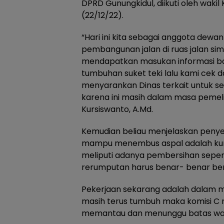
DPRD Gunungkidul, diikuti oleh wakil
(22/12/22).
“Hari ini kita sebagai anggota dew
pembangunan jalan di ruas jalan si
mendapatkan masukan informasi b
tumbuhan suket teki lalu kami cek d
menyarankan Dinas terkait untuk se
karena ini masih dalam masa pemeli
Kursiswanto, A.Md.
Kemudian beliau menjelaskan peny
mampu menembus aspal adalah kur
meliputi adanya pembersihan sepe
rerumputan harus benar- benar bers
Pekerjaan sekarang adalah dalam ma
masih terus tumbuh maka komisi C
memantau dan menunggu batas wak