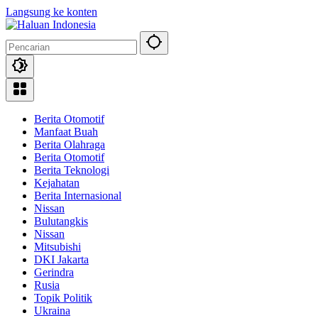
Langsung ke konten
Berita Otomotif
Manfaat Buah
Berita Olahraga
Berita Otomotif
Berita Teknologi
Kejahatan
Berita Internasional
Nissan
Bulutangkis
Nissan
Mitsubishi
DKI Jakarta
Gerindra
Rusia
Topik Politik
Ukraina