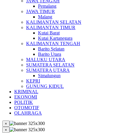
JAWA TENGAH
Pemalang
JAWA TIMUR
Malang
KALIMANTAN SELATAN
KALIMANTAN TIMUR
Kutai Barat
Kutai Kartanegara
KALIMANTAN TENGAH
Barito Selatan
Barito Utara
MALUKU UTARA
SUMATERA SELATAN
SUMATERA UTARA
Simalungun
KEPRI
GUNUNG KIDUL
KRIMINAL
EKONOMI
POLITIK
OTOMOTIF
OLAHRAGA
×
×