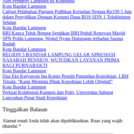
Aset Pemprov Lampung ke Korporasi
Kota Bandar Lampung
Cabjari Pelabuhan Panjang Pulihkan Kerugian Negara Rp339,5 Juta
dalam Penyidikan Dugaan Korupsi Dana BOS SDN 1 Telukbetung
Selatan
Kota Bandar Lampung
BRI Kanca Teluk Betung Serahkan BRI Peduli Renovasi Masjid
SPN Polda Lampung, Wujud Nyata Dukungan terhadap Sarana
Ibadah
Kota Bandar Lampung
REGION 5 BANDAR LAMPUNG GELAR APRESIASI
NASABAH PENSIUN, WUJUDKAN LAYANAN PRIMA
BAGI PURNABAKTI
Kota Bandar Lampung
Dua Eks Karyawan Iga Konro Penuhi Panggilan Kepolisian, LBH
Trisula: “Kami Meminta Pihak Kepolisian Lebih Objektif”
Kota Bandar Lampung
Perkuat Kolaborasi Kampus dan Polri, Universitas Saburai
Luncurkan Pusat Studi Kepolisian
Tinggalkan Balasan
Alamat email Anda tidak akan dipublikasikan.
Ruas yang wajib
ditandai
*