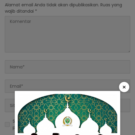
Alamat email Anda tidak akan dipublikasikan.
Ruas yang
wajib ditandai
*
×
Simpan nama, email, dan situs web saya pada
peramban ini untuk komentar saya berikutnya.