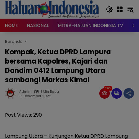
Langsung
ke
konten
HOME
NASIONAL
MITRA-HALUAN INDONESIA TV
DA
Beranda
Kompak, Ketua DPRD Lampura
bersama Kapolres, Kajari dan
Dandim 0412 Lampung Utara
sambangi Markas Kimal
290
Admin
1 Min Baca
13 Desember 2022
Post Views:
290
Lampung Utara – Kunjungan Ketua DPRD Lampung