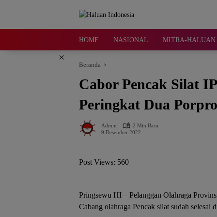
Langsung
ke
konten
HOME
NASIONAL
MITRA-HALUAN 
×
Beranda
Cabor Pencak Silat I
Peringkat Dua Porpr
Admin
2 Min Baca
9 Desember 2022
Post Views:
560
Pringsewu HI – Pelanggan Olahraga Provin
Cabang olahraga Pencak silat sudah selesai d