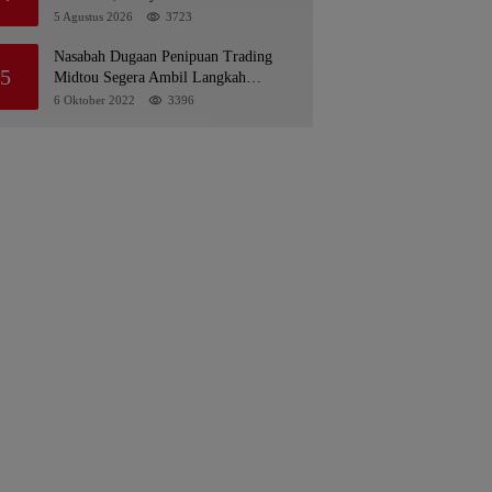
ke PDA dan Bupati Kubar
5 Agustus 2026
3723
Nasabah Dugaan Penipuan Trading
5
Midtou Segera Ambil Langkah
Hukum
6 Oktober 2022
3396