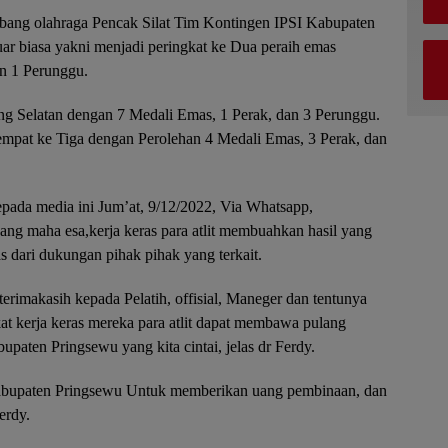
ang olahraga Pencak Silat Tim Kontingen IPSI Kabupaten
ar biasa yakni menjadi peringkat ke Dua peraih emas
n 1 Perunggu.
g Selatan dengan 7 Medali Emas, 1 Perak, dan 3 Perunggu.
empat ke Tiga dengan Perolehan 4 Medali Emas, 3 Perak, dan
pada media ini Jum’at, 9/12/2022, Via Whatsapp,
ang maha esa,kerja keras para atlit membuahkan hasil yang
pas dari dukungan pihak pihak yang terkait.
rimakasih kepada Pelatih, offisial, Maneger dan tentunya
rkat kerja keras mereka para atlit dapat membawa pulang
aten Pringsewu yang kita cintai, jelas dr Ferdy.
Kabupaten Pringsewu Untuk memberikan uang pembinaan, dan
erdy.