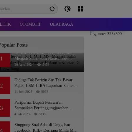
LITIK
OTOMOTIF
OLAHRAGA
×
Popular Posts
Dr. KMS Herman, S.H.,M.H.,MSi
1
Menjadi Salah Satu Narasumber
Dalam Seminar Hukum kesehatan Di
26 April 2024
5458
RSUD Leuwiliang
Diduga Tak Berizin dan Tak Bayar
2
Pajak, LSM LIRA Laporkan Santerra
de Laponte ke Kejaksaan Kota Batu
11 Juni 2025
5078
Paripurna, Bupati Pesawaran
3
Sampaikan Pertanggungjawaban
Pelaksanaan APBD 2022
4 Juli 2023
3839
Singgung Soal Adat di Unggahan
4
Facebook, Rifky Desriana Minta Maaf