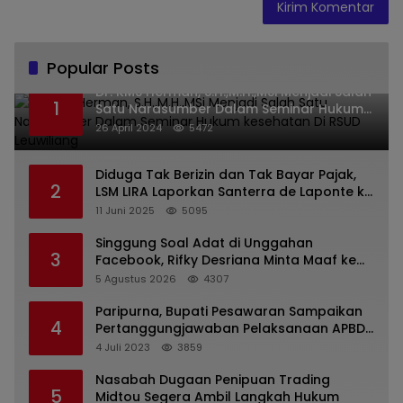
Popular Posts
Dr. KMS Herman, S.H.,M.H.,MSi Menjadi Salah
1
Satu Narasumber Dalam Seminar Hukum
kesehatan Di RSUD Leuwiliang
26 April 2024
5472
Diduga Tak Berizin dan Tak Bayar Pajak,
2
LSM LIRA Laporkan Santerra de Laponte ke
Kejaksaan Kota Batu
11 Juni 2025
5095
Singgung Soal Adat di Unggahan
3
Facebook, Rifky Desriana Minta Maaf ke
PDA dan Bupati Kubar
5 Agustus 2026
4307
Paripurna, Bupati Pesawaran Sampaikan
4
Pertanggungjawaban Pelaksanaan APBD
2022
4 Juli 2023
3859
Nasabah Dugaan Penipuan Trading
5
Midtou Segera Ambil Langkah Hukum