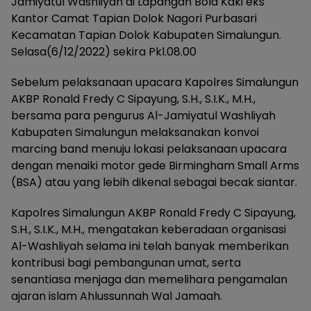
Jamiyatul Washliyah di Lapangan Bola Kaki eks
Kantor Camat Tapian Dolok Nagori Purbasari
Kecamatan Tapian Dolok Kabupaten Simalungun.
Selasa(6/12/2022) sekira Pkl.08.00
Sebelum pelaksanaan upacara Kapolres Simalungun
AKBP Ronald Fredy C Sipayung, S.H., S.I.K., M.H.,
bersama para pengurus Al-Jamiyatul Washliyah
Kabupaten Simalungun melaksanakan konvoi
marcing band menuju lokasi pelaksanaan upacara
dengan menaiki motor gede Birmingham Small Arms
(BSA) atau yang lebih dikenal sebagai becak siantar.
Kapolres Simalungun AKBP Ronald Fredy C Sipayung,
S.H., S.I.K., M.H., mengatakan keberadaan organisasi
Al-Washliyah selama ini telah banyak memberikan
kontribusi bagi pembangunan umat, serta
senantiasa menjaga dan memelihara pengamalan
ajaran islam Ahlussunnah Wal Jamaah.