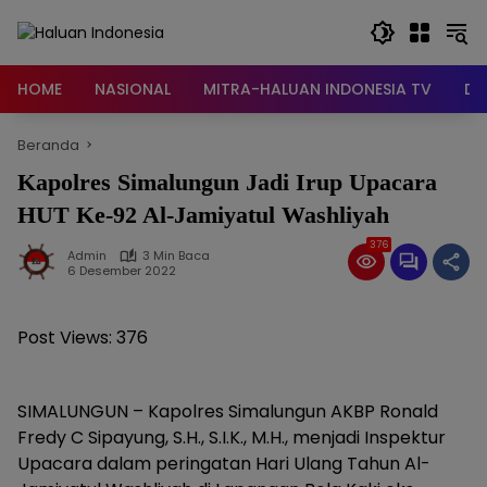
Langsung
ke
konten
HOME
NASIONAL
MITRA-HALUAN INDONESIA TV
DA
Beranda
Kapolres Simalungun Jadi Irup Upacara
HUT Ke-92 Al-Jamiyatul Washliyah
376
Admin
3 Min Baca
6 Desember 2022
Post Views:
376
SIMALUNGUN – Kapolres Simalungun AKBP Ronald
Fredy C Sipayung, S.H., S.I.K., M.H., menjadi Inspektur
Upacara dalam peringatan Hari Ulang Tahun Al-