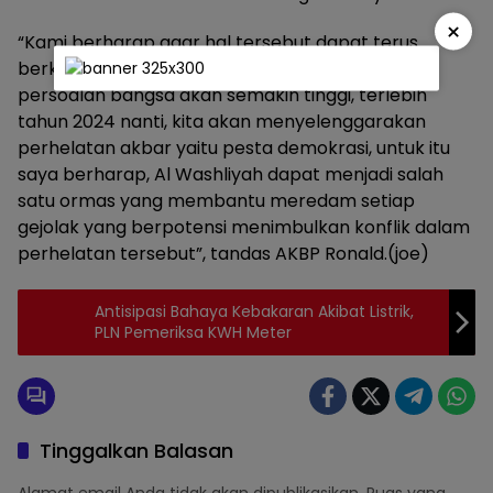
×
“Kami berharap agar hal tersebut dapat terus
berkesinambungan, karena kedepan tantangan
persoalan bangsa akan semakin tinggi, terlebih
tahun 2024 nanti, kita akan menyelenggarakan
perhelatan akbar yaitu pesta demokrasi, untuk itu
saya berharap, Al Washliyah dapat menjadi salah
satu ormas yang membantu meredam setiap
gejolak yang berpotensi menimbulkan konflik dalam
perhelatan tersebut”, tandas AKBP Ronald.(joe)
Antisipasi Bahaya Kebakaran Akibat Listrik,
PLN Pemeriksa KWH Meter
Tinggalkan Balasan