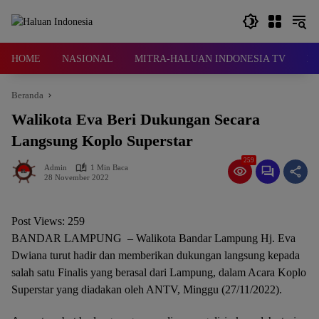
Langsung
ke
konten
HOME
NASIONAL
MITRA-HALUAN INDONESIA TV
D
Beranda
Walikota Eva Beri Dukungan Secara
Langsung Koplo Superstar
259
Admin
1 Min Baca
28 November 2022
Post Views:
259
BANDAR LAMPUNG – Walikota Bandar Lampung Hj. Eva
Dwiana turut hadir dan memberikan dukungan langsung kepada
salah satu Finalis yang berasal dari Lampung, dalam Acara Koplo
Superstar yang diadakan oleh ANTV, Minggu (27/11/2022).