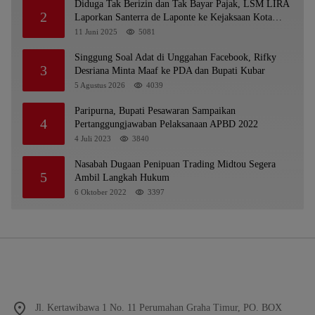
Diduga Tak Berizin dan Tak Bayar Pajak, LSM LIRA
2
Laporkan Santerra de Laponte ke Kejaksaan Kota
Batu
11 Juni 2025
5081
Singgung Soal Adat di Unggahan Facebook, Rifky
3
Desriana Minta Maaf ke PDA dan Bupati Kubar
5 Agustus 2026
4039
Paripurna, Bupati Pesawaran Sampaikan
4
Pertanggungjawaban Pelaksanaan APBD 2022
4 Juli 2023
3840
Nasabah Dugaan Penipuan Trading Midtou Segera
5
Ambil Langkah Hukum
6 Oktober 2022
3397
Jl. Kertawibawa 1 No. 11 Perumahan Graha Timur, PO. BOX