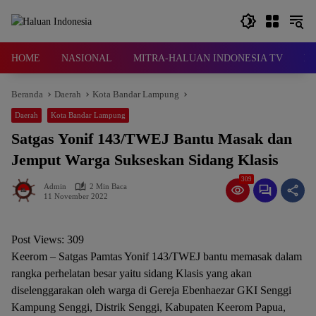
Langsung
ke
konten
HOME
NASIONAL
MITRA-HALUAN INDONESIA TV
D
Beranda
Daerah
Kota Bandar Lampung
Daerah
Kota Bandar Lampung
Satgas Yonif 143/TWEJ Bantu Masak dan
Jemput Warga Sukseskan Sidang Klasis
309
Admin
2 Min Baca
11 November 2022
Post Views:
309
Keerom – Satgas Pamtas Yonif 143/TWEJ bantu memasak dalam
rangka perhelatan besar yaitu sidang Klasis yang akan
diselenggarakan oleh warga di Gereja Ebenhaezar GKI Senggi
Kampung Senggi, Distrik Senggi, Kabupaten Keerom Papua,