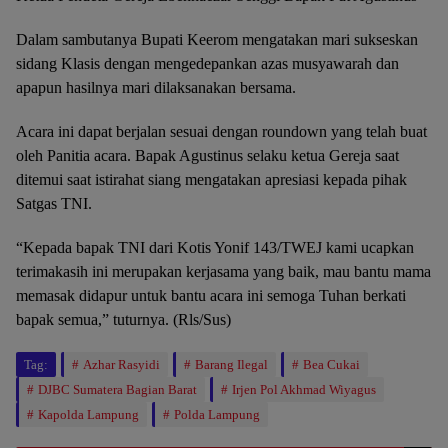
Dalam sambutanya Bupati Keerom mengatakan mari sukseskan
sidang Klasis dengan mengedepankan azas musyawarah dan
apapun hasilnya mari dilaksanakan bersama.
Acara ini dapat berjalan sesuai dengan roundown yang telah buat
oleh Panitia acara. Bapak Agustinus selaku ketua Gereja saat
ditemui saat istirahat siang mengatakan apresiasi kepada pihak
Satgas TNI.
“Kepada bapak TNI dari Kotis Yonif 143/TWEJ kami ucapkan
terimakasih ini merupakan kerjasama yang baik, mau bantu mama
memasak didapur untuk bantu acara ini semoga Tuhan berkati
bapak semua,” tuturnya. (Rls/Sus)
Tag:
Azhar Rasyidi
Barang Ilegal
Bea Cukai
DJBC Sumatera Bagian Barat
Irjen Pol Akhmad Wiyagus
Kapolda Lampung
Polda Lampung