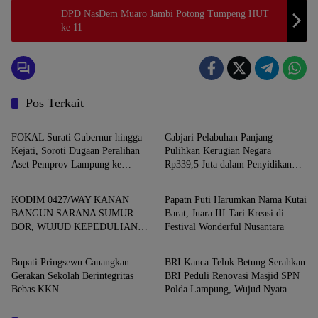
DPD NasDem Muaro Jambi Potong Tumpeng HUT
ke 11
Pos Terkait
Kota Bandar Lampung
Kota Bandar Lampung
FOKAL Surati Gubernur hingga
Cabjari Pelabuhan Panjang
Kejati, Soroti Dugaan Peralihan
Pulihkan Kerugian Negara
Aset Pemprov Lampung ke
Rp339,5 Juta dalam Penyidikan
Daerah
Daerah
Korporasi
Dugaan Korupsi Dana BOS SDN 1
Telukbetung Selatan
KODIM 0427/WAY KANAN
Papatn Puti Harumkan Nama Kutai
BANGUN SARANA SUMUR
Barat, Juara III Tari Kreasi di
BOR, WUJUD KEPEDULIAN
Festival Wonderful Nusantara
Daerah
Kota Bandar Lampung
TNI TERHADAP AIR BERSIH
Bupati Pringsewu Canangkan
BRI Kanca Teluk Betung Serahkan
Gerakan Sekolah Berintegritas
BRI Peduli Renovasi Masjid SPN
Bebas KKN
Polda Lampung, Wujud Nyata
Dukungan terhadap Sarana Ibadah