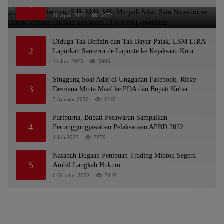
1
Satu Narasumber Dalam Seminar Hukum kesehatan
Di RSUD Leuwiliang
26 April 2024
5472
Diduga Tak Berizin dan Tak Bayar Pajak, LSM LIRA
2
Laporkan Santerra de Laponte ke Kejaksaan Kota
Batu
11 Juni 2025
5095
Singgung Soal Adat di Unggahan Facebook, Rifky
3
Desriana Minta Maaf ke PDA dan Bupati Kubar
5 Agustus 2026
4310
Paripurna, Bupati Pesawaran Sampaikan
4
Pertanggungjawaban Pelaksanaan APBD 2022
4 Juli 2023
3859
Nasabah Dugaan Penipuan Trading Midtou Segera
5
Ambil Langkah Hukum
6 Oktober 2022
3419